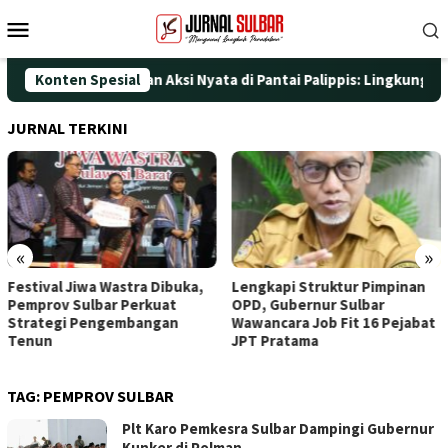
Loncat
Menu
ke
Mobile
konten
HUT ke-25 dengan Aksi Nyata di Pantai Palippis: Lingkungan dan
Konten Spesial
JURNAL TERKINI
«
»
Festival Jiwa Wastra Dibuka,
Lengkapi Struktur Pimpinan
Pemprov Sulbar Perkuat
OPD, Gubernur Sulbar
Strategi Pengembangan
Wawancara Job Fit 16 Pejabat
Tenun
JPT Pratama
TAG:
PEMPROV SULBAR
Plt Karo Pemkesra Sulbar Dampingi Gubernur
Kunker di Polman