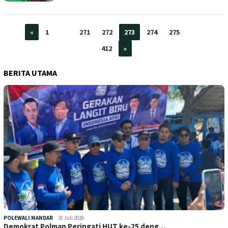
«
1
…
271
272
273
274
275
…
412
»
BERITA UTAMA
POLEWALI MANDAR
31 Juli 2026
Demokrat Polman Peringati HUT ke-25 deng…