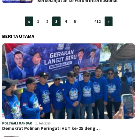
Berkelanjutan ke Forum Internasional
«
1
2
3
4
5
…
412
»
BERITA UTAMA
POLEWALI MANDAR
31 Juli 2026
Demokrat Polman Peringati HUT ke-25 deng…