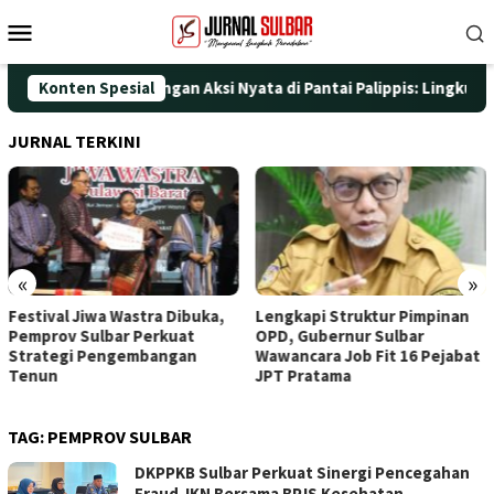
Loncat
Menu
ke
Mobile
konten
i HUT ke-25 dengan Aksi Nyata di Pantai Palippis: Lingkungan da
Konten Spesial
JURNAL TERKINI
«
»
ibuka,
Lengkapi Struktur Pimpinan
Awali Penghunian den
at
OPD, Gubernur Sulbar
Doa, Wagub Sulbar Re
an
Wawancara Job Fit 16 Pejabat
Tinggali Rujab Hasil R
JPT Pratama
TAG:
PEMPROV SULBAR
DKPPKB Sulbar Perkuat Sinergi Pencegahan
Fraud JKN Bersama BPJS Kesehatan