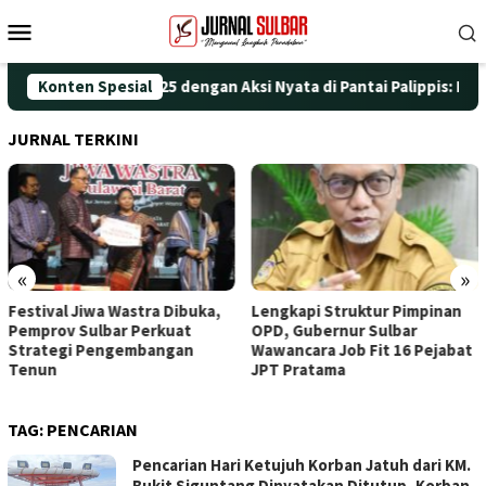
Loncat
Menu
ke
Mobile
konten
eringati HUT ke-25 dengan Aksi Nyata di Pantai Palippis: Lingku
Konten Spesial
JURNAL TERKINI
«
»
Festival Jiwa Wastra Dibuka,
Lengkapi Struktur Pimpinan
Pemprov Sulbar Perkuat
OPD, Gubernur Sulbar
Strategi Pengembangan
Wawancara Job Fit 16 Pejabat
Tenun
JPT Pratama
TAG:
PENCARIAN
Pencarian Hari Ketujuh Korban Jatuh dari KM.
Bukit Siguntang Dinyatakan Ditutup, Korban