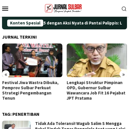
Loncat
Menu
ke
Mobile
konten
ringati HUT ke-25 dengan Aksi Nyata di Pantai Palippis: Lingkun
Konten Spesial
JURNAL TERKINI
«
»
iwa Wastra Dibuka,
Lengkapi Struktur Pimpinan
Awali Pe
ulbar Perkuat
OPD, Gubernur Sulbar
Doa, Wagu
 Pengembangan
Wawancara Job Fit 16 Pejabat
Tinggali R
JPT Pratama
TAG:
PENERTIBAN
Tidak Ada Toleransi! Wagub Salim S Mengga
Bakal Tindak Tegas Pengelola Aset yang Lalai