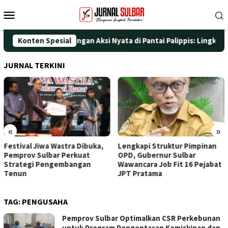
Loncat
Menu
ke
Mobile
konten
ati HUT ke-25 dengan Aksi Nyata di Pantai Palippis: Lingkungan 
Konten Spesial
JURNAL TERKINI
«
»
Festival Jiwa Wastra Dibuka,
Lengkapi Struktur Pimpinan
Pemprov Sulbar Perkuat
OPD, Gubernur Sulbar
Strategi Pengembangan
Wawancara Job Fit 16 Pejabat
Tenun
JPT Pratama
TAG:
PENGUSAHA
Pemprov Sulbar Optimalkan CSR Perkebunan
untuk Program Pengentasan Kemiskinan dan