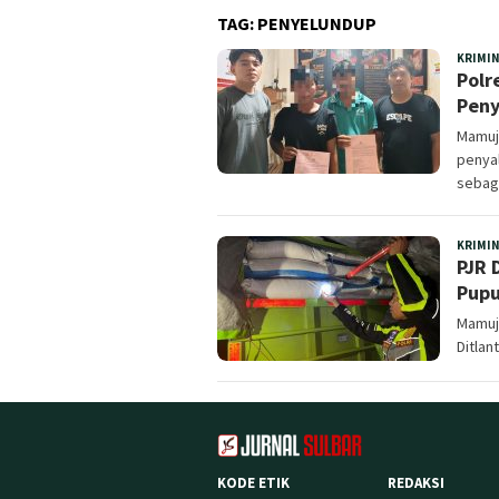
TAG:
PENYELUNDUP
KRIMI
Polr
Peny
Mamuj
penyal
sebag
KRIMI
PJR 
Pupu
Mamuju
Ditlan
KODE ETIK
REDAKSI