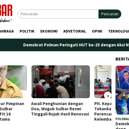
Pencarian
AHRAGA
POLITIK
EKONOMI
ADVETORIAL
OPINI
TEKNOLOG
Demokrat Polman Peringati HUT ke-25 dengan Aksi Nyata di
BERIT
»
i Penghunian dengan
Plt. Kepala Bapperida Sulbar
Perdan
 Wagub Sulbar Resmi
Tekankan Sinergi
Marano
gali Rujab Hasil Renovasi
Perencanaan dan Penguatan
Penge
Kelembagaan Ormas
POLEWAL
Demokr
deng