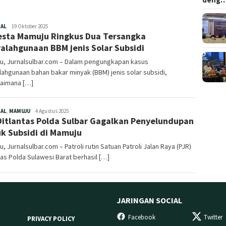
Redaksi
NAL
19 Oktober 2025
esta Mamuju Ringkus Dua Tersangka
alahgunaan BBM jenis Solar Subsidi
u, Jurnalsulbar.com – Dalam pengungkapan kasus
ahgunaan bahan bakar minyak (BBM) jenis solar subsidi,
aimana […]
Redaksi
NAL
,
MAMUJU
4 Agustus 2025
Ditlantas Polda Sulbar Gagalkan Penyelundupan
k Subsidi di Mamuju
, Jurnalsulbar.com – Patroli rutin Satuan Patroli Jalan Raya (PJR)
tas Polda Sulawesi Barat berhasil […]
JARINGAN SOCIAL
Facebook
Twitter
PRIVACY POLICY