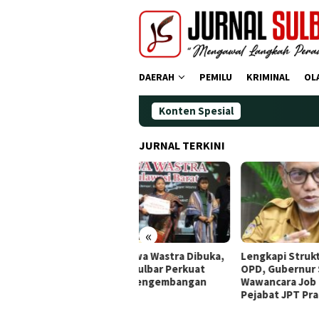
Loncat
ke
konten
DAERAH
PEMILU
KRIMINAL
OL
Konten Spesial
JURNAL TERKINI
«
tival Jiwa Wastra Dibuka,
Lengkapi Struktur Pimpinan
Awal
prov Sulbar Perkuat
OPD, Gubernur Sulbar
Doa,
rategi Pengembangan
Wawancara Job Fit 16
Ting
nun
Pejabat JPT Pratama