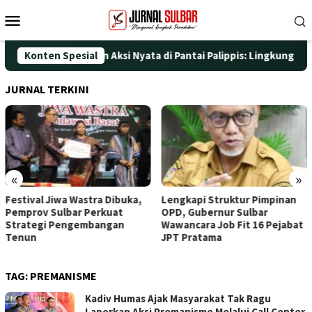
Loncat
Menu
ke
Mobile
konten
UT ke-25 dengan Aksi Nyata di Pantai Palippis: Lingkungan dan K
Konten Spesial
JURNAL TERKINI
«
»
Festival Jiwa Wastra Dibuka,
Lengkapi Struktur Pimpinan
Pemprov Sulbar Perkuat
OPD, Gubernur Sulbar
Strategi Pengembangan
Wawancara Job Fit 16 Pejabat
Tenun
JPT Pratama
TAG:
PREMANISME
Kadiv Humas Ajak Masyarakat Tak Ragu
Laporkan Aksi Premanisme Melalui Call Center