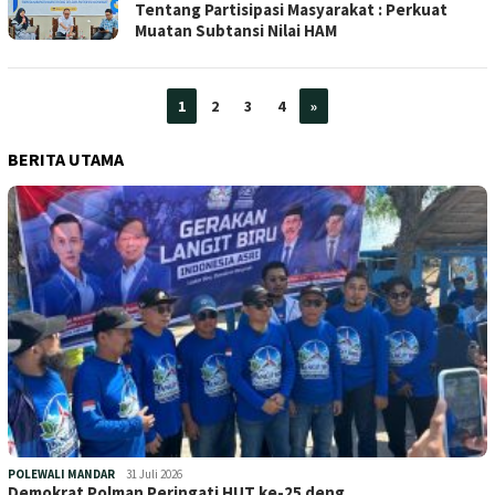
Tentang Partisipasi Masyarakat : Perkuat
Muatan Subtansi Nilai HAM
1
2
3
4
»
BERITA UTAMA
POLEWALI MANDAR
31 Juli 2026
Demokrat Polman Peringati HUT ke-25 deng…