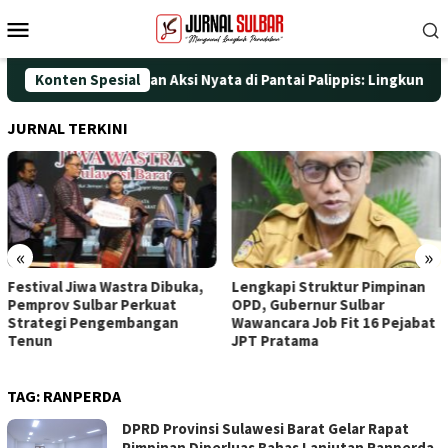
Loncat
Menu
ke
Mobile
konten
HUT ke-25 dengan Aksi Nyata di Pantai Palippis: Lingkungan dan 
Konten Spesial
JURNAL TERKINI
«
»
Festival Jiwa Wastra Dibuka,
Lengkapi Struktur Pimpinan
Pemprov Sulbar Perkuat
OPD, Gubernur Sulbar
Strategi Pengembangan
Wawancara Job Fit 16 Pejabat
Tenun
JPT Pratama
TAG:
RANPERDA
DPRD Provinsi Sulawesi Barat Gelar Rapat
Pimpinan Diperluas Bahas Lanjutan Ranperda