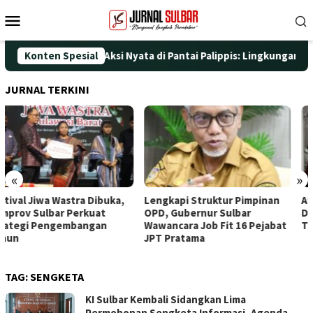
Loncat
Menu
ke
Mobile
konten
T ke-25 dengan Aksi Nyata di Pantai Palippis: Lingkungan dan Ke
Konten Spesial
JURNAL TERKINI
«
»
Lengkapi Struktur Pimpinan
Awali Penghunian dengan
OPD, Gubernur Sulbar
Doa, Wagub Sulbar Resmi
Wawancara Job Fit 16 Pejabat
Tinggali Rujab Hasil Renovasi
JPT Pratama
TAG:
SENGKETA
KI Sulbar Kembali Sidangkan Lima
Permohonan Sengketa Informasi, Agenda