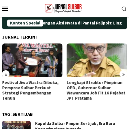
Loncat
Menu
ke
Mobile
konten
gati HUT ke-25 dengan Aksi Nyata di Pantai Palippis: Lingkungan
Konten Spesial
JURNAL TERKINI
«
»
Festival Jiwa Wastra Dibuka,
Lengkapi Struktur Pimpinan
Pemprov Sulbar Perkuat
OPD, Gubernur Sulbar
Strategi Pengembangan
Wawancara Job Fit 16 Pejabat
Tenun
JPT Pratama
TAG:
SERTIJAB
Kapolda Sulbar Pimpin Sertijab, Era Baru
Kepemimpinan Irwasda