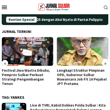
Loncat
Menu
ke
Mobile
konten
eringati HUT ke-25 dengan Aksi Nyata di Pantai Palippis: Lingku
Konten Spesial
JURNAL TERKINI
«
»
Festival Jiwa Wastra Dibuka,
Lengkapi Struktur Pimpinan
Pemprov Sulbar Perkuat
OPD, Gubernur Sulbar
Strategi Pengembangan
Wawancara Job Fit 16 Pejabat
Tenun
JPT Pratama
TAG:
YANKES
Live di TVRI, Kabid Dokkes Polda Sulbar : Kita
Perkuat Upaya Pemerintah Dalam Layanan