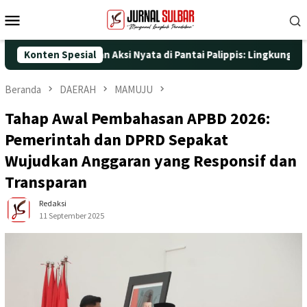
Loncat
Menu
ke
Mobile
konten
ke-25 dengan Aksi Nyata di Pantai Palippis: Lingkungan dan Kese
Konten Spesial
Beranda
DAERAH
MAMUJU
Tahap Awal Pembahasan APBD 2026:
Pemerintah dan DPRD Sepakat
Wujudkan Anggaran yang Responsif dan
Transparan
Redaksi
11 September 2025