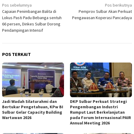
Navigasi
Pos sebelumnya
Pos berikutnya
Capaian Penimbangan Balita di
Pemprov Sulbar Akan Perkuat
pos
Lokus Pasti Padu Bebanga sentuh
Pengawasan Koperasi Pancadaya
66 persen, Dinkes Sulbar Dorong
Pendampingan Intensif
POS TERKAIT
Jadi Wadah Silaturahmi dan
DKP Sulbar Perkuat Strategi
Bertukar Pengetahuan, KPw BI
Pengembangan Industri
Sulbar Gelar Capacity Building
Rumput Laut Berkelanjutan
Wartawan 2026
pada Forum Internasional PAIR
Annual Meeting 2026