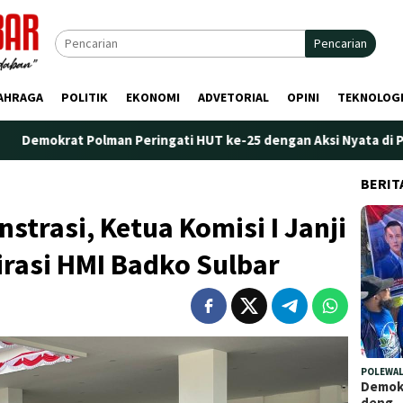
Pencarian
AHRAGA
POLITIK
EKONOMI
ADVETORIAL
OPINI
TEKNOLOG
at Polman Peringati HUT ke-25 dengan Aksi Nyata di Pantai Palip
BERIT
strasi, Ketua Komisi I Janji
irasi HMI Badko Sulbar
POLEWAL
Demokr
deng