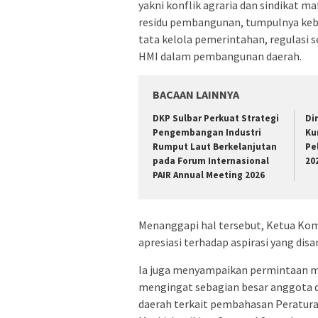
yakni konflik agraria dan sindikat 
residu pembangunan, tumpulnya keb
tata kelola pemerintahan, regulasi s
HMI dalam pembangunan daerah.
BACAAN LAINNYA
DKP Sulbar Perkuat Strategi
Di
Pengembangan Industri
Ku
Rumput Laut Berkelanjutan
Pe
pada Forum Internasional
20
PAIR Annual Meeting 2026
Menanggapi hal tersebut, Ketua Ko
apresiasi terhadap aspirasi yang dis
Ia juga menyampaikan permintaan ma
mengingat sebagian besar anggota d
daerah terkait pembahasan Peratura