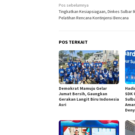
Navigasi
Pos sebelumnya
Tingkatkan Kesiapsiagaan, Dinkes Sulbar Ik
pos
Pelatihan Rencana Kontinjensi Bencana
POS TERKAIT
Demokrat Mamuju Gelar
Hadi
Jumat Bersih, Gaungkan
SDK 
Gerakan Langit Biru Indonesia
Sulb
Asri
Aman
Deny