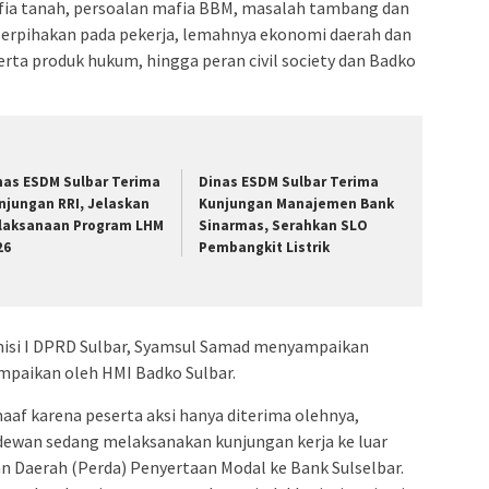
mafia tanah, persoalan mafia BBM, masalah tambang dan
erpihakan pada pekerja, lemahnya ekonomi daerah dan
erta produk hukum, hingga peran civil society dan Badko
nas ESDM Sulbar Terima
Dinas ESDM Sulbar Terima
njungan RRI, Jelaskan
Kunjungan Manajemen Bank
laksanaan Program LHM
Sinarmas, Serahkan SLO
26
Pembangkit Listrik
misi I DPRD Sulbar, Syamsul Samad menyampaikan
ampaikan oleh HMI Badko Sulbar.
af karena peserta aksi hanya diterima olehnya,
ewan sedang melaksanakan kunjungan kerja ke luar
n Daerah (Perda) Penyertaan Modal ke Bank Sulselbar.