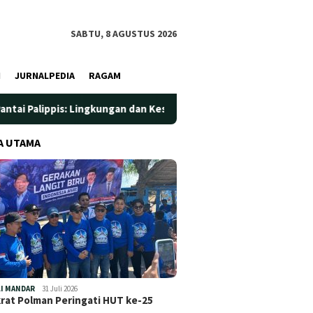
SABTU, 8 AGUSTUS 2026
I
JURNALPEDIA
RAGAM
pis: Lingkungan dan Kesehatan Jadi Prioritas
Jadi Wadah
A UTAMA
I MANDAR
31 Juli 2026
at Polman Peringati HUT ke-25
…