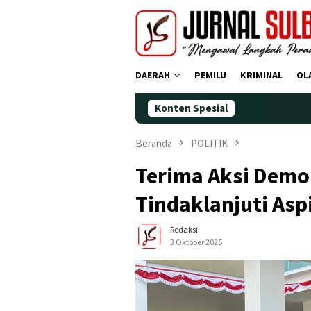
Loncat
ke
konten
DAERAH
PEMILU
KRIMINAL
OL
Konten Spesial
Demokr
Beranda
POLITIK
Terima Aksi Demon
Tindaklanjuti Asp
Redaksi
3 Oktober 2025