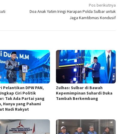
Pos berikutnya
uti
Doa Anak Yatim Iringi Harapan Polda Sulbar untuk
Jaga Kamtibmas Kondusif
ri Pelantikan DPW PAN,
Zulhas: Sulbar di Bawah
Ungkap Ciri Politik
Kepemimpinan Suhardi Duka
ar: Tak Ada Partai yang
Tambah Berkembang
, Hanya yang Pahami
ut Nadi Rakyat