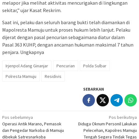
melapor jika melihat aktivitas mencurigakan di lingkungan
sekitar,” ujar Kasat Reskrim.
Saat ini, pelaku dan seluruh barang bukti telah diamankan di
Mapolresta Mamuju untuk proses hukum lebih lanjut. Pelaku
dijerat dengan pasal pencurian sebagaimana diatur dalam
Pasal 363 KUHP, dengan ancaman hukuman maksimal 7 tahun
penjara. Ungkapnya
Irjenpol Adang Ginanjar
Pencurian
Polda Sulbar
Polresta Mamuju
Residivis
SEBARKAN
Navigasi
Pos sebelumnya
Pos berikutnya
Operasi Antik Marano, Pemasok
Diduga Oknum Personil Lakukan
pos
dan Pengedar Narkoba di Mamuju
Pelecehan, Kapolres Mamuju
dibekuk Satresnarkoba
Tengah Segera Tindak Tegas