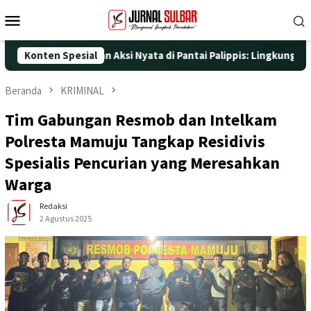
Loncat
Menu
ke
Mobile
konten
e-25 dengan Aksi Nyata di Pantai Palippis: Lingkungan dan Kese
Konten Spesial
Beranda
KRIMINAL
Tim Gabungan Resmob dan Intelkam
Polresta Mamuju Tangkap Residivis
Spesialis Pencurian yang Meresahkan
Warga
Redaksi
2 Agustus 2025