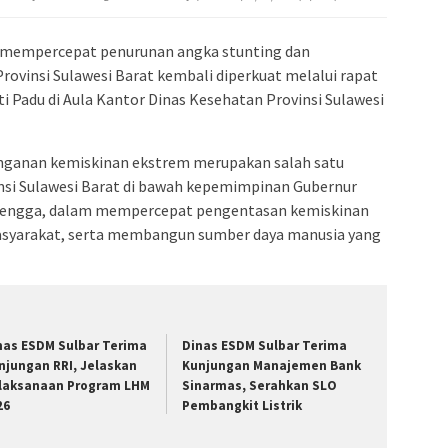
 mempercepat penurunan angka stunting dan
ovinsi Sulawesi Barat kembali diperkuat melalui rapat
ti Padu di Aula Kantor Dinas Kesehatan Provinsi Sulawesi
nganan kemiskinan ekstrem merupakan salah satu
nsi Sulawesi Barat di bawah kepemimpinan Gubernur
. Mengga, dalam mempercepat pengentasan kemiskinan
syarakat, serta membangun sumber daya manusia yang
nas ESDM Sulbar Terima
Dinas ESDM Sulbar Terima
njungan RRI, Jelaskan
Kunjungan Manajemen Bank
laksanaan Program LHM
Sinarmas, Serahkan SLO
26
Pembangkit Listrik