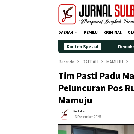
Loncat
ke
konten
DAERAH
PEMILU
KRIMINAL
OL
Konten Spesial
Demokrat Polman Peringa
Beranda
DAERAH
MAMUJU
Tim Pasti Padu M
Peluncuran Pos R
Mamuju
Redaksi
13 Desember 2025