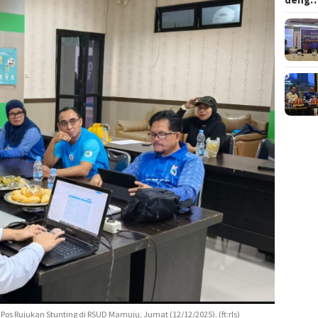
os Rujukan Stunting di RSUD Mamuju, Jumat (12/12/2025). (ft:rls)