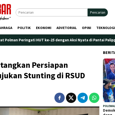
Pencarian
AHRAGA
POLITIK
EKONOMI
ADVETORIAL
OPINI
TEKNOLOG
ti HUT ke-25 dengan Aksi Nyata di Pantai Palippis: Lingkungan d
BERIT
atangkan Persiapan
ujukan Stunting di RSUD
POLEWAL
Demokr
deng