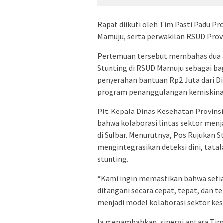
Rapat diikuti oleh Tim Pasti Padu P
Mamuju, serta perwakilan RSUD Provi
Pertemuan tersebut membahas dua a
Stunting di RSUD Mamuju sebagai bag
penyerahan bantuan Rp2 Juta dari D
program penanggulangan kemiskina
Plt. Kepala Dinas Kesehatan Provins
bahwa kolaborasi lintas sektor menj
di Sulbar. Menurutnya, Pos Rujukan 
mengintegrasikan deteksi dini, tata
stunting.
“Kami ingin memastikan bahwa setia
ditangani secara cepat, tepat, dan t
menjadi model kolaborasi sektor kese
Ia menambahkan, sinergi antara Tim