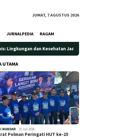
JUMAT, 7 AGUSTUS 2026
I
JURNALPEDIA
RAGAM
an Kesehatan Jadi Prioritas
Jadi Wadah Silaturahmi dan 
A UTAMA
I MANDAR
31 Juli 2026
at Polman Peringati HUT ke-25
…