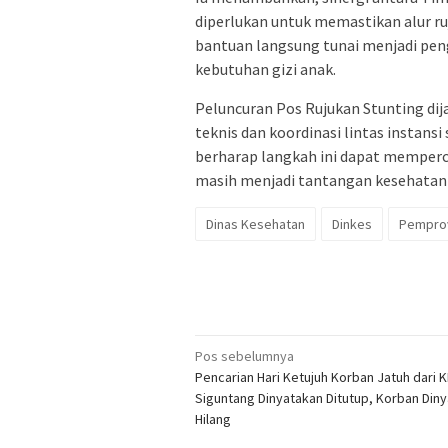
diperlukan untuk memastikan alur ruju
bantuan langsung tunai menjadi pe
kebutuhan gizi anak.
Peluncuran Pos Rujukan Stunting dij
teknis dan koordinasi lintas instansi
berharap langkah ini dapat memperc
masih menjadi tantangan kesehatan 
Dinas Kesehatan
Dinkes
Pemprov
Navigasi
Pos sebelumnya
Pencarian Hari Ketujuh Korban Jatuh dari K
pos
Siguntang Dinyatakan Ditutup, Korban Din
Hilang