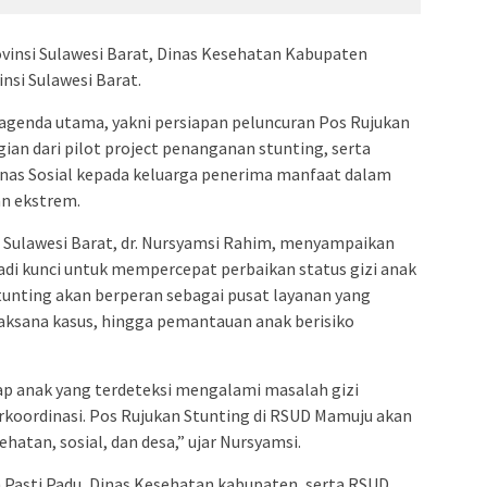
rovinsi Sulawesi Barat, Dinas Kesehatan Kabupaten
nsi Sulawesi Barat.
genda utama, yakni persiapan peluncuran Pos Rujukan
ian dari pilot project penanganan stunting, serta
inas Sosial kepada keluarga penerima manfaat dalam
n ekstrem.
i Sulawesi Barat, dr. Nursyamsi Rahim, menyampaikan
adi kunci untuk mempercepat perbaikan status gizi anak
Stunting akan berperan sebagai pusat layanan yang
laksana kasus, hingga pemantauan anak berisiko
p anak yang terdeteksi mengalami masalah gizi
erkoordinasi. Pos Rujukan Stunting di RSUD Mamuju akan
hatan, sosial, dan desa,” ujar Nursyamsi.
 Pasti Padu, Dinas Kesehatan kabupaten, serta RSUD