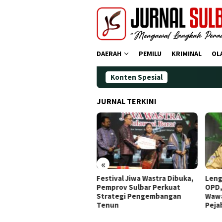
Loncat
ke
konten
DAERAH
PEMILU
KRIMINAL
OL
Konten Spesial
JURNAL TERKINI
«
dana Operasi Zebra
Festival Jiwa Wastra Dibuka,
Leng
ano 2025: Puluhan
Pemprov Sulbar Perkuat
OPD,
gendara Ditindak
Strategi Pengembangan
Wawa
Tenun
Peja