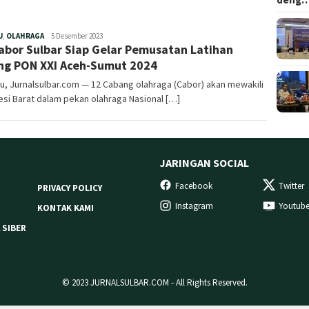
Redaksi
U
,
OLAHRAGA
5 Desember 2023
abor Sulbar Siap Gelar Pemusatan Latihan
ng PON XXI Aceh-Sumut 2024
, Jurnalsulbar.com — 12 Cabang olahraga (Cabor) akan mewakili
si Barat dalam pekan olahraga Nasional […]
JARINGAN SOCIAL
Facebook
Twitter
PRIVACY POLICY
Instagram
Youtub
KONTAK KAMI
 SIBER
© 2023 JURNALSULBAR.COM - All Rights Reserved.