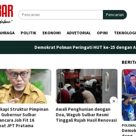
Pencarian
AHRAGA
POLITIK
EKONOMI
ADVETORIAL
OPINI
TEKNOLOG
Demokrat Polman Peringati HUT ke-25 dengan Aksi Nyat
BERIT
»
kapi Struktur Pimpinan
Awali Penghunian dengan
Plt. K
 Gubernur Sulbar
Doa, Wagub Sulbar Resmi
Tekank
ncara Job Fit 16
Tinggali Rujab Hasil Renovasi
Peren
bat JPT Pratama
Kelem
POLEWAL
Demokr
deng