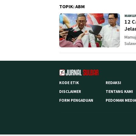
TOPIK:
ABM
MAMUJ
12 C
Jela
Mamuju
Sulawe
KODE ETIK
REDAKSI
DISCLAIMER
TENTANG KAMI
FORM PENGADUAN
PEDOMAN MEDIA