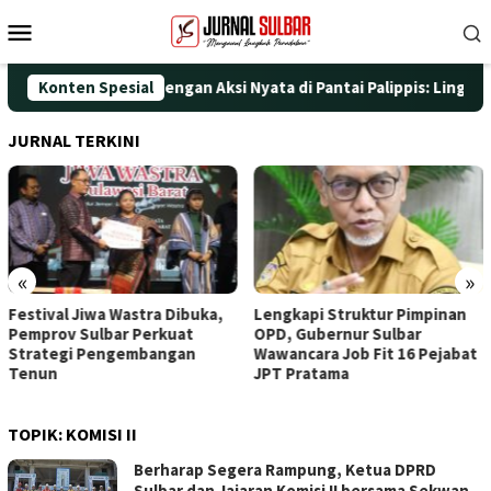
Loncat
Menu
ke
Mobile
konten
gati HUT ke-25 dengan Aksi Nyata di Pantai Palippis: Lingkungan
Konten Spesial
JURNAL TERKINI
«
»
Festival Jiwa Wastra Dibuka,
Lengkapi Struktur Pimpinan
Pemprov Sulbar Perkuat
OPD, Gubernur Sulbar
Strategi Pengembangan
Wawancara Job Fit 16 Pejabat
Tenun
JPT Pratama
TOPIK:
KOMISI II
Berharap Segera Rampung, Ketua DPRD
Sulbar dan Jajaran Komisi II bersama Sekwan