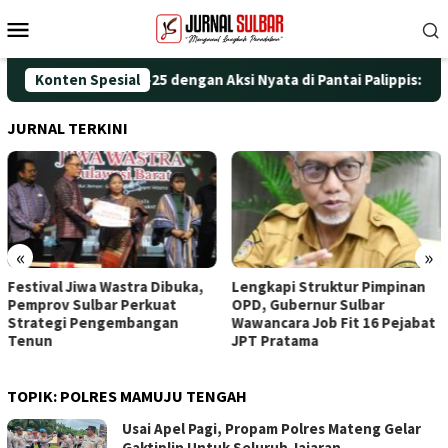
Loncat
Menu
ke
Mobile
konten
eringati HUT ke-25 dengan Aksi Nyata di Pantai Palippis: Lingku
Konten Spesial
JURNAL TERKINI
«
»
Festival Jiwa Wastra Dibuka,
Lengkapi Struktur Pimpinan
Pemprov Sulbar Perkuat
OPD, Gubernur Sulbar
Strategi Pengembangan
Wawancara Job Fit 16 Pejabat
Tenun
JPT Pratama
TOPIK:
POLRES MAMUJU TENGAH
Usai Apel Pagi, Propam Polres Mateng Gelar
Gaktiplin Untuk Seluruh Jajaran