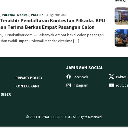
Redaksi
U
,
POLEWALI MANDAR
,
POLITIK
30 Agustus 2024
 Terakhir Pendaftaran Kontestan Pilkada, KPU
an Terima Berkas Empat Pasangan Calon
n, Jurnalsulbar.com — Sebanyak empat bakal calon pasangan
 dan Wakil Bupati Polewali Mandar diterima […]
JARINGAN SOCIAL
Facebook
Twitter
PRIVACY POLICY
Instagram
Youtub
KONTAK KAMI
 SIBER
© 2023 JURNALSULBAR.COM - All Rights Reserved.