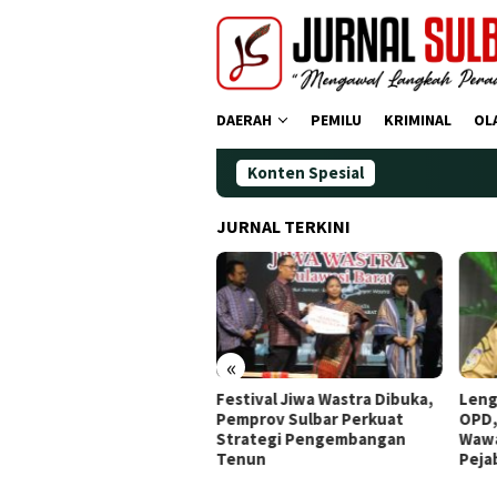
Loncat
ke
konten
DAERAH
PEMILU
KRIMINAL
OL
Konten Spesial
JURNAL TERKINI
«
dana Operasi Zebra
Festival Jiwa Wastra Dibuka,
Leng
ano 2025: Puluhan
Pemprov Sulbar Perkuat
OPD,
gendara Ditindak
Strategi Pengembangan
Wawa
Tenun
Peja