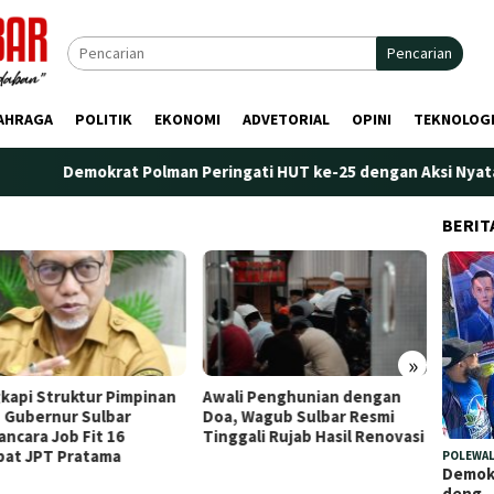
Pencarian
AHRAGA
POLITIK
EKONOMI
ADVETORIAL
OPINI
TEKNOLOG
Demokrat Polman Peringati HUT ke-25 dengan Aksi Nyata di Pan
BERIT
»
kapi Struktur Pimpinan
Awali Penghunian dengan
Plt. K
 Gubernur Sulbar
Doa, Wagub Sulbar Resmi
Tekank
ncara Job Fit 16
Tinggali Rujab Hasil Renovasi
Peren
bat JPT Pratama
Kelem
POLEWAL
Demokr
deng