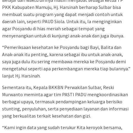
Belajar dari waktu dirinya masih menjabat sebagai ketua TP
PKK Kabupaten Mamuju, Hj. Harsinah berharap Sulbar bisa
membuat suatu program yang dapat menjadi contoh untuk
daerah lain, seperti PAUD Siola. Untuk itu, Ia menginginkan
agar Posyandu di hias meriah sebagai tempat yang
menyenangkan untuk di kunjungi anak-anak dan juga ibunya.
“Pemeriksaan kesehatan ke Posyandu bagi Bayi, Balita dan
Anak-anak itu penting, karena sebagai ibu untuk anak-anak,
saya juga dulu itu sering membawa mereka ke Posyandu demi
mengetahui seperti apa perkembangan mereka tiap bulannya.”
lanjut Hj. Harsinah.
Sementara itu, Kepala BKKBN Perwakilan Sulbar, Reski
Murwanto meminta agar tim PASTI PADU mengkoordinasikan
berbagai upaya, termasuk pendampingan keluarga berisiko
stunting, penyuluhan, serta penyediaan layanan dan informasi
yang berkualitas terkait kesehatan dan gizi.
“Kami ingin data yang sudah terukur Kita keroyok bersama,