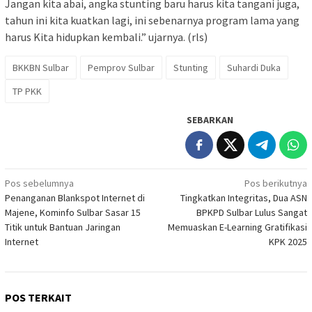
Jangan kita abai, angka stunting baru harus kita tangani juga,
tahun ini kita kuatkan lagi, ini sebenarnya program lama yang
harus Kita hidupkan kembali.” ujarnya. (rls)
BKKBN Sulbar
Pemprov Sulbar
Stunting
Suhardi Duka
TP PKK
SEBARKAN
Navigasi
Pos sebelumnya
Pos berikutnya
Penanganan Blankspot Internet di
Tingkatkan Integritas, Dua ASN
pos
Majene, Kominfo Sulbar Sasar 15
BPKPD Sulbar Lulus Sangat
Titik untuk Bantuan Jaringan
Memuaskan E-Learning Gratifikasi
Internet
KPK 2025
POS TERKAIT