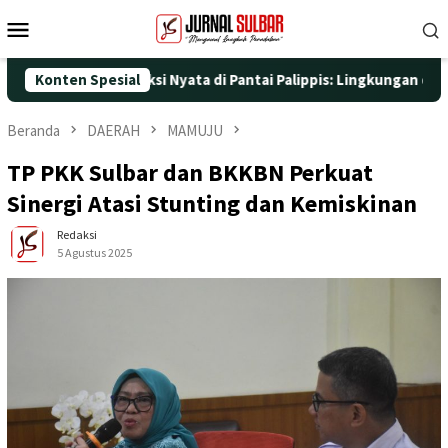
Loncat
Menu
ke
Mobile
konten
5 dengan Aksi Nyata di Pantai Palippis: Lingkungan dan Kesehata
Konten Spesial
Beranda
DAERAH
MAMUJU
TP PKK Sulbar dan BKKBN Perkuat
Sinergi Atasi Stunting dan Kemiskinan
Redaksi
5 Agustus 2025