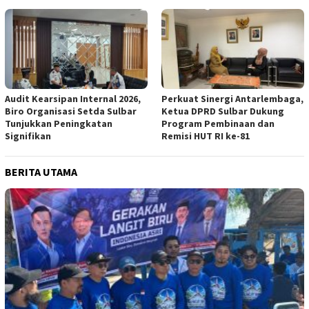
Audit Kearsipan Internal 2026,
Perkuat Sinergi Antarlembaga,
Biro Organisasi Setda Sulbar
Ketua DPRD Sulbar Dukung
Tunjukkan Peningkatan
Program Pembinaan dan
Signifikan
Remisi HUT RI ke-81
BERITA UTAMA