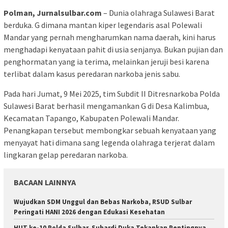
Polman, Jurnalsulbar.com
– Dunia olahraga Sulawesi Barat
berduka. G dimana mantan kiper legendaris asal Polewali
Mandar yang pernah mengharumkan nama daerah, kini harus
menghadapi kenyataan pahit di usia senjanya. Bukan pujian dan
penghormatan yang ia terima, melainkan jeruji besi karena
terlibat dalam kasus peredaran narkoba jenis sabu.
Pada hari Jumat, 9 Mei 2025, tim Subdit II Ditresnarkoba Polda
Sulawesi Barat berhasil mengamankan G di Desa Kalimbua,
Kecamatan Tapango, Kabupaten Polewali Mandar.
Penangkapan tersebut membongkar sebuah kenyataan yang
menyayat hati dimana sang legenda olahraga terjerat dalam
lingkaran gelap peredaran narkoba.
BACAAN LAINNYA
Wujudkan SDM Unggul dan Bebas Narkoba, RSUD Sulbar
Peringati HANI 2026 dengan Edukasi Kesehatan
HUT ke-10 Polda Sulbar, Suhardi Duka Tekankan Pentingnya