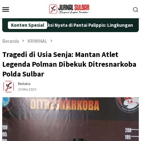
Loncat
Menu
ke
Mobile
konten
 dengan Aksi Nyata di Pantai Palippis: Lingkungan dan Kesehatan
Konten Spesial
Beranda
KRIMINAL
Tragedi di Usia Senja: Mantan Atlet
Legenda Polman Dibekuk Ditresnarkoba
Polda Sulbar
Redaksi
15 Mei 2025