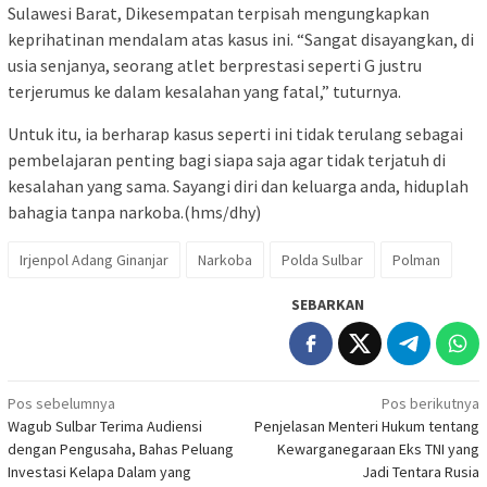
Sulawesi Barat, Dikesempatan terpisah mengungkapkan
keprihatinan mendalam atas kasus ini. “Sangat disayangkan, di
usia senjanya, seorang atlet berprestasi seperti G justru
terjerumus ke dalam kesalahan yang fatal,” tuturnya.
Untuk itu, ia berharap kasus seperti ini tidak terulang sebagai
pembelajaran penting bagi siapa saja agar tidak terjatuh di
kesalahan yang sama. Sayangi diri dan keluarga anda, hiduplah
bahagia tanpa narkoba.(hms/dhy)
Irjenpol Adang Ginanjar
Narkoba
Polda Sulbar
Polman
SEBARKAN
Navigasi
Pos sebelumnya
Pos berikutnya
Wagub Sulbar Terima Audiensi
Penjelasan Menteri Hukum tentang
pos
dengan Pengusaha, Bahas Peluang
Kewarganegaraan Eks TNI yang
Investasi Kelapa Dalam yang
Jadi Tentara Rusia