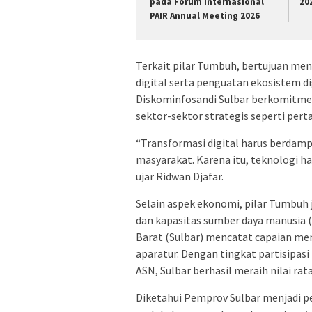
pada Forum Internasional
20
PAIR Annual Meeting 2026
Terkait pilar Tumbuh, bertujuan me
digital serta penguatan ekosistem digi
Diskominfosandi Sulbar berkomitme
sektor-sektor strategis seperti pert
“Transformasi digital harus berdam
masyarakat. Karena itu, teknologi h
ujar Ridwan Djafar.
Selain aspek ekonomi, pilar Tumbuh
dan kapasitas sumber daya manusia (
Barat (Sulbar) mencatat capaian m
aparatur. Dengan tingkat partisipasi
ASN, Sulbar berhasil meraih nilai rat
Diketahui Pemprov Sulbar menjadi p