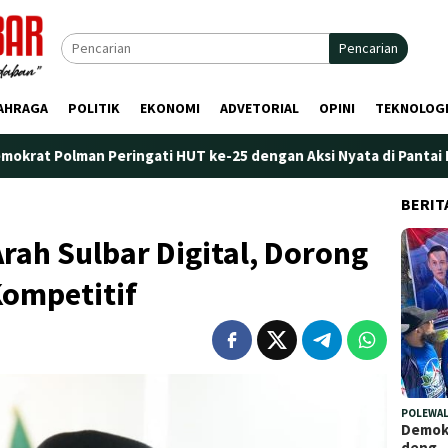
Pencarian
AHRAGA
POLITIK
EKONOMI
ADVETORIAL
OPINI
TEKNOLOG
ringati HUT ke-25 dengan Aksi Nyata di Pantai Palippis: Lingkun
BERIT
ah Sulbar Digital, Dorong
Kompetitif
POLEWAL
Demokr
deng