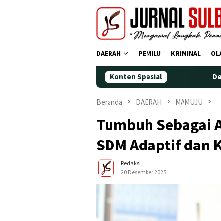
Loncat
ke
konten
DAERAH
PEMILU
KRIMINAL
OL
Konten Spesial
Demokrat Polman Pe
Beranda
DAERAH
MAMUJU
Tumbuh Sebagai Ar
SDM Adaptif dan 
Redaksi
20 Desember 2025