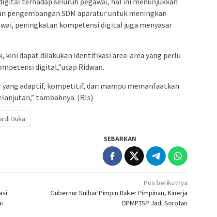
gital terhadap seluruh pegawai, hal ini menunjukkan
kan pengembangan SDM aparatur untuk meningkan
awai, peningkatan kompetensi digital juga menyasar
k, kini dapat dilakukan identifikasi area-area yang perlu
mpetensi digital,”ucap Ridwan.
r yang adaptif, kompetitif, dan mampu memanfaatkan
elanjutan,” tambahnya. (Rls)
ardi Duka
SEBARKAN
Pos berikutnya
asi
Gubernur Sulbar Pimpin Raker Pimpinan, Kinerja
i
DPMPTSP Jadi Sorotan