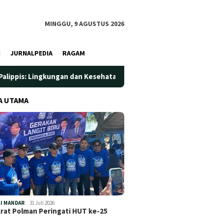
MINGGU, 9 AGUSTUS 2026
I
JURNALPEDIA
RAGAM
gan dan Kesehatan Jadi Prioritas
Jadi Wadah Silaturahmi
A UTAMA
I MANDAR
31 Juli 2026
at Polman Peringati HUT ke-25
…