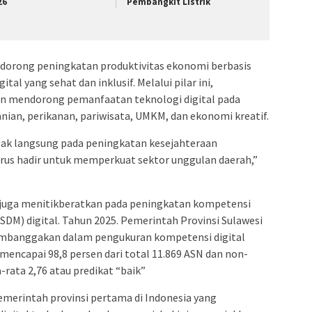
26
Pembangkit Listrik
ndorong peningkatan produktivitas ekonomi berbasis
tal yang sehat dan inklusif. Melalui pilar ini,
n mendorong pemanfaatan teknologi digital pada
anian, perikanan, pariwisata, UMKM, dan ekonomi kreatif.
pak langsung pada peningkatan kesejahteraan
arus hadir untuk memperkuat sektor unggulan daerah,”
 juga menitikberatkan pada peningkatan kompetensi
SDM) digital. Tahun 2025. Pemerintah Provinsi Sulawesi
embanggakan dalam pengukuran kompetensi digital
 mencapai 98,8 persen dari total 11.869 ASN dan non-
a-rata 2,76 atau predikat “baik”
emerintah provinsi pertama di Indonesia yang