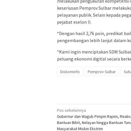
melakukan pengukuran kompetensi di
keseriusan Pemprov Sulbar melaku
pelayanan publik. Selain kepada peg
pejabat eselon II.
“Dengan hasil 2,76 poin, predikat bai
pengembangan lebih lanjut dalam ko
“Kami ingin menciptakan SDM Sulba
peluang ekonomi digital secara berk
Diskominfo
Pemprov Sulbar
Suh
Navigasi
Pos sebelumnya
Gubernur dan Wagub Pimpin Rapim, Realis
pos
Bantuan Bibit, Nelayan hingga Bantuan Tuna
Masyarakat Miskin Ekstrim