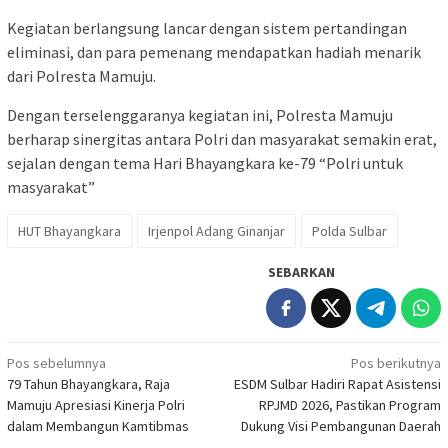
Kegiatan berlangsung lancar dengan sistem pertandingan
eliminasi, dan para pemenang mendapatkan hadiah menarik
dari Polresta Mamuju.
Dengan terselenggaranya kegiatan ini, Polresta Mamuju
berharap sinergitas antara Polri dan masyarakat semakin erat,
sejalan dengan tema Hari Bhayangkara ke-79 “Polri untuk
masyarakat”
HUT Bhayangkara
Irjenpol Adang Ginanjar
Polda Sulbar
SEBARKAN
Navigasi
Pos sebelumnya
Pos berikutnya
79 Tahun Bhayangkara, Raja
ESDM Sulbar Hadiri Rapat Asistensi
pos
Mamuju Apresiasi Kinerja Polri
RPJMD 2026, Pastikan Program
dalam Membangun Kamtibmas
Dukung Visi Pembangunan Daerah