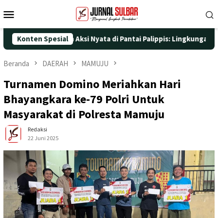
Loncat
Menu
ke
Mobile
konten
e-25 dengan Aksi Nyata di Pantai Palippis: Lingkungan dan Keseh
Konten Spesial
Beranda
DAERAH
MAMUJU
Turnamen Domino Meriahkan Hari
Bhayangkara ke-79 Polri Untuk
Masyarakat di Polresta Mamuju
Redaksi
22 Juni 2025