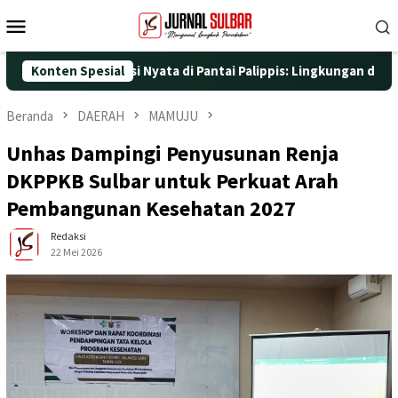
Loncat
Menu
ke
Mobile
konten
5 dengan Aksi Nyata di Pantai Palippis: Lingkungan dan Kesehata
Konten Spesial
Beranda
DAERAH
MAMUJU
Unhas Dampingi Penyusunan Renja
DKPPKB Sulbar untuk Perkuat Arah
Pembangunan Kesehatan 2027
Redaksi
22 Mei 2026