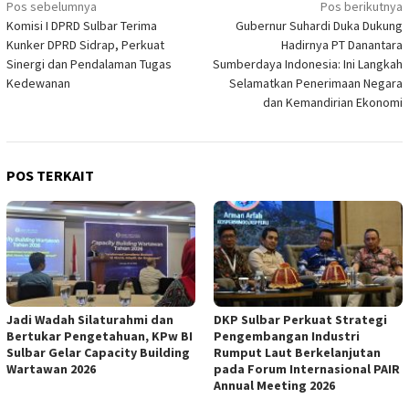
Navigasi
Pos sebelumnya
Pos berikutnya
Komisi I DPRD Sulbar Terima
Gubernur Suhardi Duka Dukung
pos
Kunker DPRD Sidrap, Perkuat
Hadirnya PT Danantara
Sinergi dan Pendalaman Tugas
Sumberdaya Indonesia: Ini Langkah
Kedewanan
Selamatkan Penerimaan Negara
dan Kemandirian Ekonomi
POS TERKAIT
Jadi Wadah Silaturahmi dan
DKP Sulbar Perkuat Strategi
Bertukar Pengetahuan, KPw BI
Pengembangan Industri
Sulbar Gelar Capacity Building
Rumput Laut Berkelanjutan
Wartawan 2026
pada Forum Internasional PAIR
Annual Meeting 2026