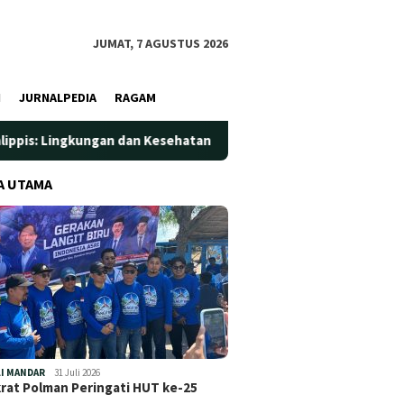
JUMAT, 7 AGUSTUS 2026
I
JURNALPEDIA
RAGAM
kungan dan Kesehatan Jadi Prioritas
Jadi Wadah Silatura
A UTAMA
I MANDAR
31 Juli 2026
at Polman Peringati HUT ke-25
…