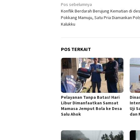
Navigasi
Pos sebelumnya
Konflik Berdarah Berujung Kematian di de
pos
Pokkang Mamuju, Satu Pria Diamankan Pol
Kalukku
POS TERKAIT
Pelayanan Tanpa Batas! Hari
Dina
Libur Dimanfaatkan Samsat
Inte
Mamasa Jemput Bola ke Desa
Uji 
Salu Ahok
dan 