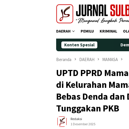
Loncat
ke
konten
DAERAH
PEMILU
KRIMINAL
OL
Konten Spesial
Demokrat Polman 
Beranda
DAERAH
MAMASA
UPTD PPRD Mamas
di Kelurahan Mama
Bebas Denda dan 
Tunggakan PKB
Redaksi
1 Desember 2025