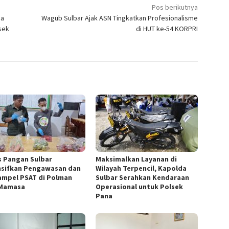
Pos berikutnya
sa
Wagub Sulbar Ajak ASN Tingkatkan Profesionalisme
sek
di HUT ke-54 KORPRI
s Pangan Sulbar
Maksimalkan Layanan di
nsifkan Pengawasan dan
Wilayah Terpencil, Kapolda
Sampel PSAT di Polman
Sulbar Serahkan Kendaraan
Mamasa
Operasional untuk Polsek
Pana