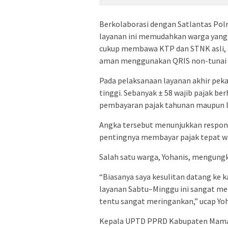
Berkolaborasi dengan Satlantas Pol
layanan ini memudahkan warga yang 
cukup membawa KTP dan STNK asli, d
aman menggunakan QRIS non-tunai ya
Pada pelaksanaan layanan akhir pek
tinggi. Sebanyak ± 58 wajib pajak ber
pembayaran pajak tahunan maupun la
Angka tersebut menunjukkan respon 
pentingnya membayar pajak tepat w
Salah satu warga, Yohanis, mengung
“Biasanya saya kesulitan datang ke 
layanan Sabtu–Minggu ini sangat me
tentu sangat meringankan,” ucap Yoh
Kepala UPTD PPRD Kabupaten Mamas