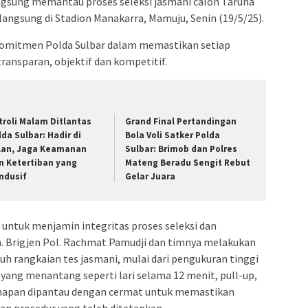
ngsung memantau proses seleksi jasmani calon Taruna
langsung di Stadion Manakarra, Mamuju, Senin (19/5/25).
omitmen Polda Sulbar dalam memastikan setiap
ransparan, objektif dan kompetitif.
troli Malam Ditlantas
Grand Final Pertandingan
lda Sulbar: Hadir di
Bola Voli Satker Polda
lan, Jaga Keamanan
Sulbar: Brimob dan Polres
n Ketertiban yang
Mateng Beradu Sengit Rebut
ndusif
Gelar Juara
 untuk menjamin integritas proses seleksi dan
 Brigjen Pol. Rachmat Pamudji dan timnya melakukan
uh rangkaian tes jasmani, mulai dari pengukuran tinggi
k yang menantang seperti lari selama 12 menit, pull-up,
p tahapan dipantau dengan cermat untuk memastikan
an prosedur yang telah ditetapkan.