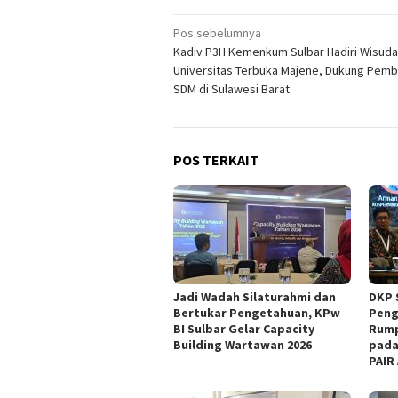
Navigasi
Pos sebelumnya
Kadiv P3H Kemenkum Sulbar Hadiri Wisuda
pos
Universitas Terbuka Majene, Dukung Pem
SDM di Sulawesi Barat
POS TERKAIT
Jadi Wadah Silaturahmi dan
DKP 
Bertukar Pengetahuan, KPw
Peng
BI Sulbar Gelar Capacity
Rump
Building Wartawan 2026
pada
PAIR