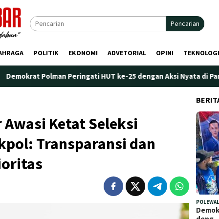
Pencarian
AHRAGA
POLITIK
EKONOMI
ADVETORIAL
OPINI
TEKNOLOG
man Peringati HUT ke-25 dengan Aksi Nyata di Pantai Palippis: 
BERIT
Awasi Ketat Seleksi
kpol: Transparansi dan
ioritas
POLEWAL
Demokr
deng