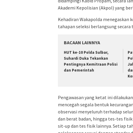
didampingi Kabid Propam, secara la
Akademi Kepolisian (Akpol) yang ber
Kehadiran Wakapolda menegaskan k
tahapan seleksi berlangsung secara t
BACAAN LAINNYA
HUT ke-10 Polda Sulbar,
Pa
Suhardi Duka Tekankan
Po
Pentingnya Kemitraan Polisi
Ja
dan Pemerintah
da
Ko
Pengawasan yang ketat ini dilakukan
mencegah segala bentuk kecurangan.
observasi menyeluruh terhadap selur
dan berat badan, hingga tes-tes fisi
sit-up dan tes fisik lainnya. Setia
pelaksanaan sesuai dengan standar d