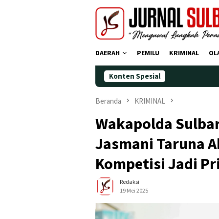
Loncat
ke
konten
DAERAH
PEMILU
KRIMINAL
OL
Konten Spesial
Demokrat Pol
Beranda
KRIMINAL
Wakapolda Sulbar 
Jasmani Taruna A
Kompetisi Jadi Pr
Redaksi
19 Mei 2025