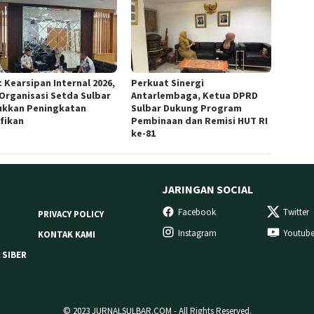
 Kearsipan Internal 2026,
Perkuat Sinergi
 Organisasi Setda Sulbar
Antarlembaga, Ketua DPRD
ukkan Peningkatan
Sulbar Dukung Program
ifikan
Pembinaan dan Remisi HUT RI
ke-81
JARINGAN SOCIAL
Facebook
Twitter
PRIVACY POLICY
Instagram
Youtub
KONTAK KAMI
 SIBER
© 2023 JURNALSULBAR.COM - All Rights Reserved.