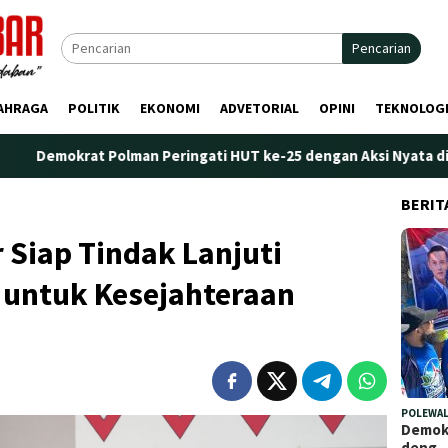
Pencarian
AHRAGA
POLITIK
EKONOMI
ADVETORIAL
OPINI
TEKNOLOG
Polman Peringati HUT ke-25 dengan Aksi Nyata di Pantai Palippi
BERIT
Siap Tindak Lanjuti
 untuk Kesejahteraan
POLEWAL
Demokr
deng