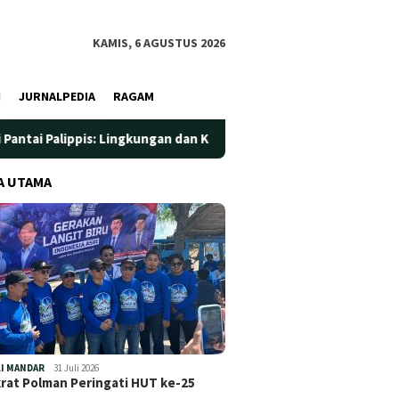
KAMIS, 6 AGUSTUS 2026
I
JURNALPEDIA
RAGAM
s: Lingkungan dan Kesehatan Jadi Prioritas
Jadi Wadah Si
A UTAMA
I MANDAR
31 Juli 2026
at Polman Peringati HUT ke-25
…