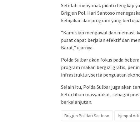
Setelah menyimak pidato lengkap ya
Brigjen Pol. Hari Santoso menegask
kebijakan dan program yang bertuju
“Kami siap mengawal dan memastika
pusat dapat berjalan efektif dan me
Barat,” ujarnya.
Polda Sulbar akan fokus pada bebera
program makan bergizi gratis, peni
infrastruktur, serta penguatan ekon
Selain itu, Polda Sulbar juga akan t
ketertiban masyarakat, sebagai pr
berkelanjutan.
Brigjen Pol Hari Santoso
Irjenpol Ad