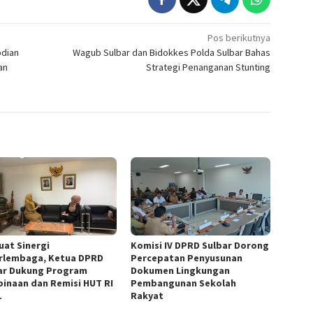
Pos berikutnya
bdian
Wagub Sulbar dan Bidokkes Polda Sulbar Bahas
an
Strategi Penanganan Stunting
uat Sinergi
Komisi IV DPRD Sulbar Dorong
rlembaga, Ketua DPRD
Percepatan Penyusunan
ar Dukung Program
Dokumen Lingkungan
inaan dan Remisi HUT RI
Pembangunan Sekolah
1
Rakyat