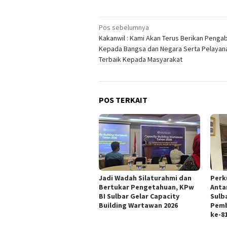
Navigasi
Pos sebelumnya
Kakanwil : Kami Akan Terus Berikan Penga
pos
Kepada Bangsa dan Negara Serta Pelayan
Terbaik Kepada Masyarakat
POS TERKAIT
Jadi Wadah Silaturahmi dan
Perk
Bertukar Pengetahuan, KPw
Anta
BI Sulbar Gelar Capacity
Sulb
Building Wartawan 2026
Pemb
ke-8