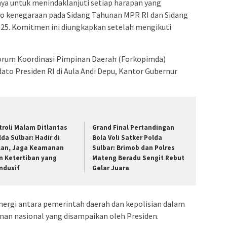
ya untuk menindaklanjuti setiap harapan yang
to kenegaraan pada Sidang Tahunan MPR RI dan Sidang
25. Komitmen ini diungkapkan setelah mengikuti
orum Koordinasi Pimpinan Daerah (Forkopimda)
dato Presiden RI di Aula Andi Depu, Kantor Gubernur
troli Malam Ditlantas
Grand Final Pertandingan
lda Sulbar: Hadir di
Bola Voli Satker Polda
lan, Jaga Keamanan
Sulbar: Brimob dan Polres
n Ketertiban yang
Mateng Beradu Sengit Rebut
ndusif
Gelar Juara
inergi antara pemerintah daerah dan kepolisian dalam
nan nasional yang disampaikan oleh Presiden.