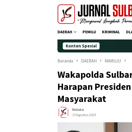
Loncat
ke
konten
DAERAH
PEMILU
KRIMINAL
OL
Konten Spesial
Demokrat 
Beranda
DAERAH
MAMUJU
Wakapolda Sulbar 
Harapan Presiden
Masyarakat
Redaksi
15 Agustus 2025