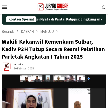
Loncat
Menu
ke
Mobile
konten
5 dengan Aksi Nyata di Pantai Palippis: Lingkungan dan Kesehata
Konten Spesial
Beranda
DAERAH
MAMUJU
Wakili Kakanwil Kemenkum Sulbar,
Kadiv P3H Tutup Secara Resmi Pelatihan
Parletak Angkatan I Tahun 2025
Redaksi
20 Februari 2025