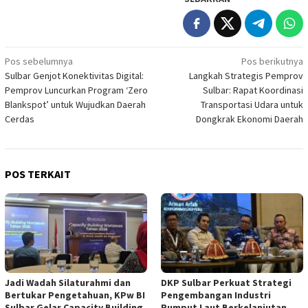
Navigasi
Pos sebelumnya
Pos berikutnya
Sulbar Genjot Konektivitas Digital:
Langkah Strategis Pemprov
pos
Pemprov Luncurkan Program ‘Zero
Sulbar: Rapat Koordinasi
Blankspot’ untuk Wujudkan Daerah
Transportasi Udara untuk
Cerdas
Dongkrak Ekonomi Daerah
POS TERKAIT
Jadi Wadah Silaturahmi dan
DKP Sulbar Perkuat Strategi
Bertukar Pengetahuan, KPw BI
Pengembangan Industri
Sulbar Gelar Capacity Building
Rumput Laut Berkelanjutan