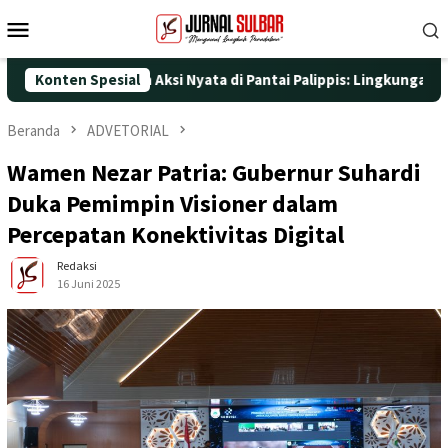
Loncat
Menu
ke
Mobile
konten
-25 dengan Aksi Nyata di Pantai Palippis: Lingkungan dan Keseha
Konten Spesial
Beranda
ADVETORIAL
Wamen Nezar Patria: Gubernur Suhardi
Duka Pemimpin Visioner dalam
Percepatan Konektivitas Digital
Redaksi
16 Juni 2025