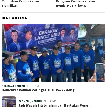
Tunjukkan Peningkatan
Program Pembinaan dan
Signifikan
Remisi HUT RI ke-81
BERITA UTAMA
POLEWALI MANDAR
31 Juli 2026
Demokrat Polman Peringati HUT ke-25 deng…
EKONOMI
,
MAMUJU
29 Juli 2026
Jadi Wadah Silaturahmi dan Bertukar Peng…