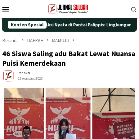
Loncat
Menu
ke
Mobile
konten
25 dengan Aksi Nyata di Pantai Palippis: Lingkungan dan Kesehat
Konten Spesial
Beranda
DAERAH
MAMUJU
46 Siswa Saling adu Bakat Lewat Nuansa
Puisi Kemerdekaan
Redaksi
22 Agustus 2023