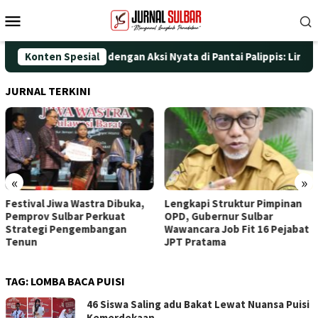
Loncat
Menu
ke
Mobile
konten
ingati HUT ke-25 dengan Aksi Nyata di Pantai Palippis: Lingkung
Konten Spesial
JURNAL TERKINI
«
»
Festival Jiwa Wastra Dibuka,
Lengkapi Struktur Pimpinan
Pemprov Sulbar Perkuat
OPD, Gubernur Sulbar
Strategi Pengembangan
Wawancara Job Fit 16 Pejabat
Tenun
JPT Pratama
TAG:
LOMBA BACA PUISI
46 Siswa Saling adu Bakat Lewat Nuansa Puisi
Kemerdekaan