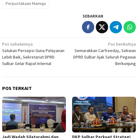
Perpustakaan Mamuju
SEBARKAN
Navigasi
Pos sebelumnya
Pos berikutnya
Satukan Persepsi Guna Pelayanan
Semarakkan Carfreeday, Sekwan
pos
Lebih Baik, Sekretariat DPRD
DPRD Sulbar Ajak Seluruh Pegawai
Sulbar Gelar Rapat Internal
Berkunjung
POS TERKAIT
Jadi Wadah Silaturahmi dan
DKP Sulbar Perkuat Strategi