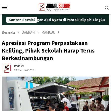
Loncat
Menu
ke
Mobile
konten
T ke-25 dengan Aksi Nyata di Pantai Palippis: Lingkungan dan Ke
Konten Spesial
Beranda
DAERAH
MAMUJU
Apresiasi Program Perpustakaan
Keliling, Pihak Sekolah Harap Terus
Berkesinambungan
Redaksi
26 Januari 2024