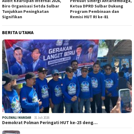
Audit Kearsipan Internal 2026,
Perkuat Sinergi Antarlembaga,
Biro Organisasi Setda Sulbar
Ketua DPRD Sulbar Dukung
Tunjukkan Peningkatan
Program Pembinaan dan
Signifikan
Remisi HUT RI ke-81
BERITA UTAMA
POLEWALI MANDAR
31 Juli 2026
Demokrat Polman Peringati HUT ke-25 deng…