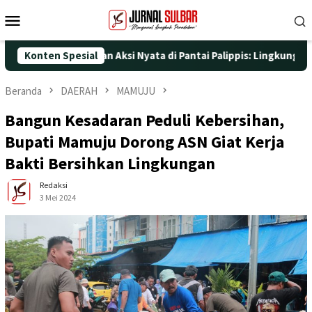
Loncat
Menu
ke
Mobile
konten
ke-25 dengan Aksi Nyata di Pantai Palippis: Lingkungan dan Kese
Konten Spesial
Beranda
DAERAH
MAMUJU
Bangun Kesadaran Peduli Kebersihan,
Bupati Mamuju Dorong ASN Giat Kerja
Bakti Bersihkan Lingkungan
Redaksi
3 Mei 2024