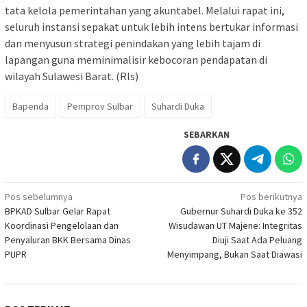
tata kelola pemerintahan yang akuntabel. Melalui rapat ini,
seluruh instansi sepakat untuk lebih intens bertukar informasi
dan menyusun strategi penindakan yang lebih tajam di
lapangan guna meminimalisir kebocoran pendapatan di
wilayah Sulawesi Barat. (Rls)
Bapenda
Pemprov Sulbar
Suhardi Duka
SEBARKAN
Navigasi
Pos sebelumnya
Pos berikutnya
BPKAD Sulbar Gelar Rapat
Gubernur Suhardi Duka ke 352
pos
Koordinasi Pengelolaan dan
Wisudawan UT Majene: Integritas
Penyaluran BKK Bersama Dinas
Diuji Saat Ada Peluang
PUPR
Menyimpang, Bukan Saat Diawasi