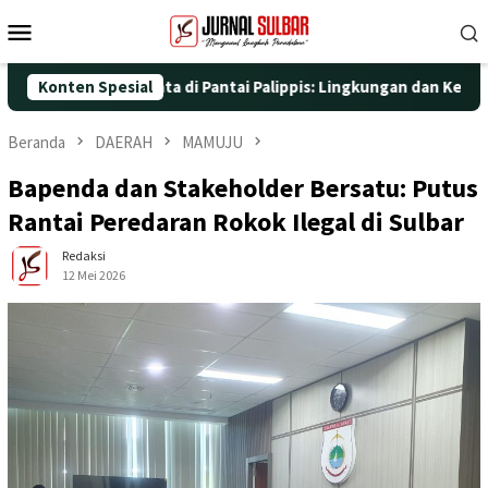
Loncat
Menu
ke
Mobile
konten
n Aksi Nyata di Pantai Palippis: Lingkungan dan Kesehatan Jadi 
Konten Spesial
Beranda
DAERAH
MAMUJU
Bapenda dan Stakeholder Bersatu: Putus
Rantai Peredaran Rokok Ilegal di Sulbar
Redaksi
12 Mei 2026