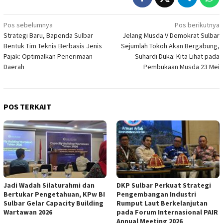
Navigasi
Pos sebelumnya
Pos berikutnya
Strategi Baru, Bapenda Sulbar
Jelang Musda V Demokrat Sulbar
pos
Bentuk Tim Teknis Berbasis Jenis
Sejumlah Tokoh Akan Bergabung,
Pajak: Optimalkan Penerimaan
Suhardi Duka: Kita Lihat pada
Daerah
Pembukaan Musda 23 Mei
POS TERKAIT
Jadi Wadah Silaturahmi dan
DKP Sulbar Perkuat Strategi
Bertukar Pengetahuan, KPw BI
Pengembangan Industri
Sulbar Gelar Capacity Building
Rumput Laut Berkelanjutan
Wartawan 2026
pada Forum Internasional PAIR
Annual Meeting 2026