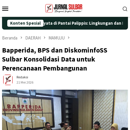
Loncat
Menu
ke
Mobile
konten
an Aksi Nyata di Pantai Palippis: Lingkungan dan Kesehatan Jadi
Konten Spesial
Beranda
DAERAH
MAMUJU
Bapperida, BPS dan DiskominfoSS
Sulbar Konsolidasi Data untuk
Perencanaan Pembangunan
Redaksi
21 Mei 2026