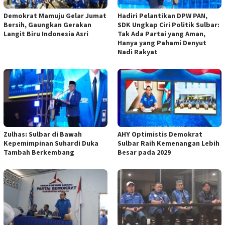
Demokrat Mamuju Gelar Jumat
Hadiri Pelantikan DPW PAN,
Bersih, Gaungkan Gerakan
SDK Ungkap Ciri Politik Sulbar:
Langit Biru Indonesia Asri
Tak Ada Partai yang Aman,
Hanya yang Pahami Denyut
Nadi Rakyat
Zulhas: Sulbar di Bawah
AHY Optimistis Demokrat
Kepemimpinan Suhardi Duka
Sulbar Raih Kemenangan Lebih
Tambah Berkembang
Besar pada 2029