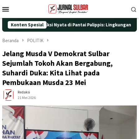
Loncat
Menu
ke
Mobile
konten
25 dengan Aksi Nyata di Pantai Palippis: Lingkungan dan Kesehat
Konten Spesial
Beranda
POLITIK
Jelang Musda V Demokrat Sulbar
Sejumlah Tokoh Akan Bergabung,
Suhardi Duka: Kita Lihat pada
Pembukaan Musda 23 Mei
Redaksi
21 Mei 2026