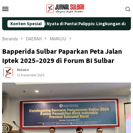
Loncat
Menu
ke
Mobile
konten
dengan Aksi Nyata di Pantai Palippis: Lingkungan dan Kesehatan 
Konten Spesial
Beranda
DAERAH
MAMUJU
Bapperida Sulbar Paparkan Peta Jalan
Iptek 2025–2029 di Forum BI Sulbar
Redaksi
11 Desember 2025