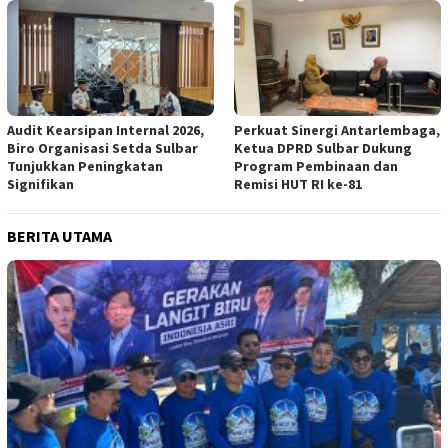
Audit Kearsipan Internal 2026,
Perkuat Sinergi Antarlembaga,
Biro Organisasi Setda Sulbar
Ketua DPRD Sulbar Dukung
Tunjukkan Peningkatan
Program Pembinaan dan
Signifikan
Remisi HUT RI ke-81
BERITA UTAMA