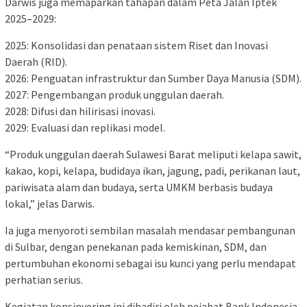
Darwis juga memaparkan tahapan dalam Peta Jalan Iptek
2025–2029:
2025: Konsolidasi dan penataan sistem Riset dan Inovasi
Daerah (RID).
2026: Penguatan infrastruktur dan Sumber Daya Manusia (SDM).
2027: Pengembangan produk unggulan daerah.
2028: Difusi dan hilirisasi inovasi.
2029: Evaluasi dan replikasi model.
“Produk unggulan daerah Sulawesi Barat meliputi kelapa sawit,
kakao, kopi, kelapa, budidaya ikan, jagung, padi, perikanan laut,
pariwisata alam dan budaya, serta UMKM berbasis budaya
lokal,” jelas Darwis.
Ia juga menyoroti sembilan masalah mendasar pembangunan
di Sulbar, dengan penekanan pada kemiskinan, SDM, dan
pertumbuhan ekonomi sebagai isu kunci yang perlu mendapat
perhatian serius.
Kegiatan konsinyering ini dihadiri oleh pejabat Bank Indonesia