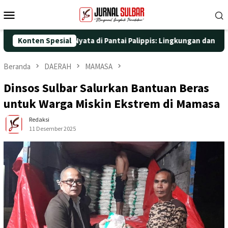
Loncat
Menu
ke
Mobile
konten
ngan Aksi Nyata di Pantai Palippis: Lingkungan dan Kesehatan Ja
Konten Spesial
Beranda
DAERAH
MAMASA
Dinsos Sulbar Salurkan Bantuan Beras
untuk Warga Miskin Ekstrem di Mamasa
Redaksi
11 Desember 2025