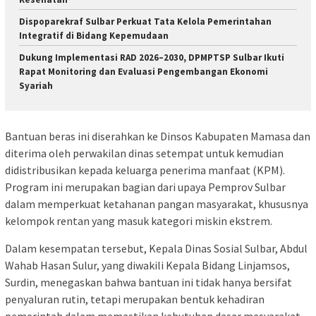
Dispoparekraf Sulbar Perkuat Tata Kelola Pemerintahan
Integratif di Bidang Kepemudaan
Dukung Implementasi RAD 2026–2030, DPMPTSP Sulbar Ikuti
Rapat Monitoring dan Evaluasi Pengembangan Ekonomi
Syariah
Bantuan beras ini diserahkan ke Dinsos Kabupaten Mamasa dan
diterima oleh perwakilan dinas setempat untuk kemudian
didistribusikan kepada keluarga penerima manfaat (KPM).
Program ini merupakan bagian dari upaya Pemprov Sulbar
dalam memperkuat ketahanan pangan masyarakat, khususnya
kelompok rentan yang masuk kategori miskin ekstrem.
Dalam kesempatan tersebut, Kepala Dinas Sosial Sulbar, Abdul
Wahab Hasan Sulur, yang diwakili Kepala Bidang Linjamsos,
Surdin, menegaskan bahwa bantuan ini tidak hanya bersifat
penyaluran rutin, tetapi merupakan bentuk kehadiran
pemerintah dalam memastikan kebutuhan dasar masyarakat