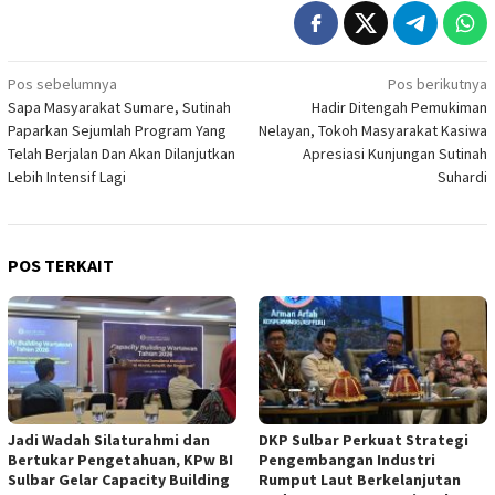
Navigasi
Pos sebelumnya
Pos berikutnya
Sapa Masyarakat Sumare, Sutinah
Hadir Ditengah Pemukiman
pos
Paparkan Sejumlah Program Yang
Nelayan, Tokoh Masyarakat Kasiwa
Telah Berjalan Dan Akan Dilanjutkan
Apresiasi Kunjungan Sutinah
Lebih Intensif Lagi
Suhardi
POS TERKAIT
Jadi Wadah Silaturahmi dan
DKP Sulbar Perkuat Strategi
Bertukar Pengetahuan, KPw BI
Pengembangan Industri
Sulbar Gelar Capacity Building
Rumput Laut Berkelanjutan