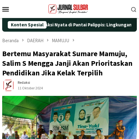
Loncat
Menu
ke
Mobile
konten
25 dengan Aksi Nyata di Pantai Palippis: Lingkungan dan Kesehat
Konten Spesial
Beranda
DAERAH
MAMUJU
Bertemu Masyarakat Sumare Mamuju,
Salim S Mengga Janji Akan Prioritaskan
Pendidikan Jika Kelak Terpilih
Redaksi
11 Oktober 2024