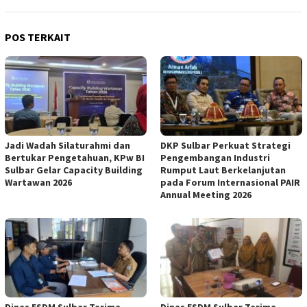
POS TERKAIT
Jadi Wadah Silaturahmi dan
DKP Sulbar Perkuat Strategi
Bertukar Pengetahuan, KPw BI
Pengembangan Industri
Sulbar Gelar Capacity Building
Rumput Laut Berkelanjutan
Wartawan 2026
pada Forum Internasional PAIR
Annual Meeting 2026
Dinas ESDM Sulbar Terima
Dinas ESDM Sulbar Terima