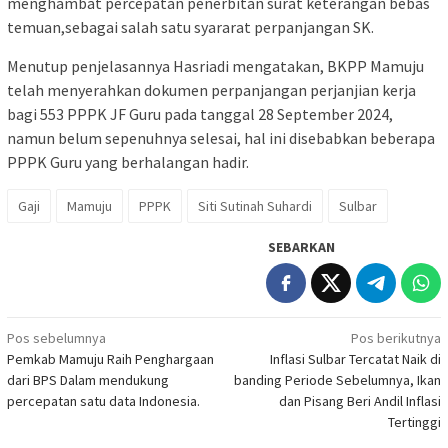
menghambat percepatan penerbitan surat keterangan bebas
temuan,sebagai salah satu syararat perpanjangan SK.
Menutup penjelasannya Hasriadi mengatakan, BKPP Mamuju
telah menyerahkan dokumen perpanjangan perjanjian kerja
bagi 553 PPPK JF Guru pada tanggal 28 September 2024,
namun belum sepenuhnya selesai, hal ini disebabkan beberapa
PPPK Guru yang berhalangan hadir.
Gaji
Mamuju
PPPK
Siti Sutinah Suhardi
Sulbar
SEBARKAN
Navigasi
Pos sebelumnya
Pos berikutnya
Pemkab Mamuju Raih Penghargaan
Inflasi Sulbar Tercatat Naik di
pos
dari BPS Dalam mendukung
banding Periode Sebelumnya, Ikan
percepatan satu data Indonesia.
dan Pisang Beri Andil Inflasi
Tertinggi