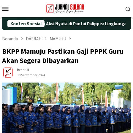
Loncat
Menu
ke
Mobile
konten
-25 dengan Aksi Nyata di Pantai Palippis: Lingkungan dan Keseh
Konten Spesial
Beranda
DAERAH
MAMUJU
BKPP Mamuju Pastikan Gaji PPPK Guru
Akan Segera Dibayarkan
Redaksi
30 September 2024