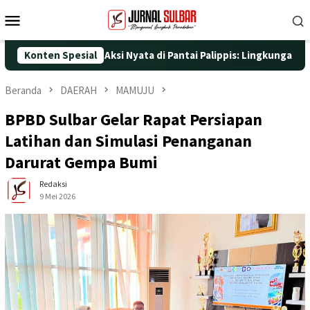
Loncat
Menu
ke
Mobile
konten
25 dengan Aksi Nyata di Pantai Palippis: Lingkungan dan Kesehat
Konten Spesial
Beranda
DAERAH
MAMUJU
BPBD Sulbar Gelar Rapat Persiapan
Latihan dan Simulasi Penanganan
Darurat Gempa Bumi
Redaksi
9 Mei 2026