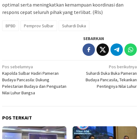
optimal serta meningkatkan kemampuan koordinasi dan
respons cepat seluruh pihak yang terlibat. (Rls)
BPBD
Pemprov Sulbar
Suhardi Duka
SEBARKAN
Navigasi
Pos sebelumnya
Pos berikutnya
Kapolda Sulbar Hadiri Pameran
Suhardi Duka Buka Pameran
pos
Budaya Pancasila: Dukung
Budaya Pancasila, Tekankan
Pelestarian Budaya dan Penguatan
Pentingnya Nilai Luhur
Nilai Luhur Bangsa
POS TERKAIT