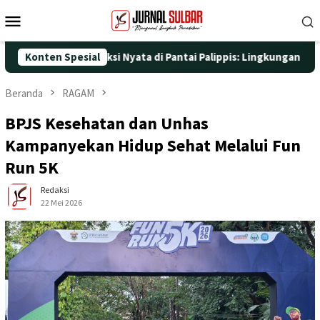
Loncat
Menu
ke
Mobile
konten
 dengan Aksi Nyata di Pantai Palippis: Lingkungan dan Kesehatan
Konten Spesial
Beranda
RAGAM
BPJS Kesehatan dan Unhas
Kampanyekan Hidup Sehat Melalui Fun
Run 5K
Redaksi
22 Mei 2026