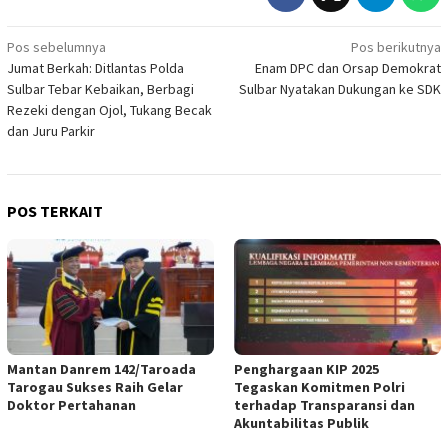
Navigasi
Pos sebelumnya
Pos berikutnya
Jumat Berkah: Ditlantas Polda
Enam DPC dan Orsap Demokrat
pos
Sulbar Tebar Kebaikan, Berbagi
Sulbar Nyatakan Dukungan ke SDK
Rezeki dengan Ojol, Tukang Becak
dan Juru Parkir
POS TERKAIT
Mantan Danrem 142/Taroada
Penghargaan KIP 2025
Tarogau Sukses Raih Gelar
Tegaskan Komitmen Polri
Doktor Pertahanan
terhadap Transparansi dan
Akuntabilitas Publik