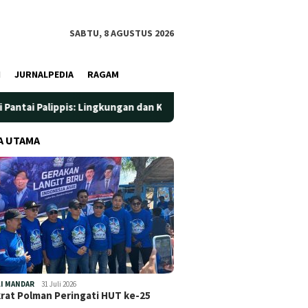
SABTU, 8 AGUSTUS 2026
I
JURNALPEDIA
RAGAM
ngkungan dan Kesehatan Jadi Prioritas
Jadi Wadah Silatu
A UTAMA
I MANDAR
31 Juli 2026
at Polman Peringati HUT ke-25
…