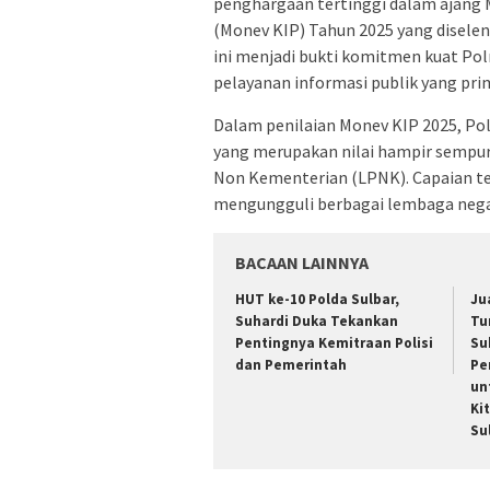
penghargaan tertinggi dalam ajang 
(Monev KIP) Tahun 2025 yang diselen
ini menjadi bukti komitmen kuat Pol
pelayanan informasi publik yang pr
Dalam penilaian Monev KIP 2025, Pol
yang merupakan nilai hampir sempur
Non Kementerian (LPNK). Capaian t
mengungguli berbagai lembaga negar
BACAAN LAINNYA
HUT ke-10 Polda Sulbar,
Ju
Suhardi Duka Tekankan
Tu
Pentingnya Kemitraan Polisi
Su
dan Pemerintah
Pe
un
Ki
Su