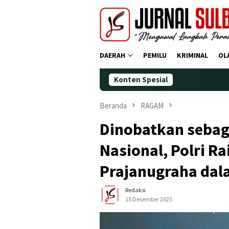
Loncat
ke
konten
DAERAH
PEMILU
KRIMINAL
OL
Konten Spesial
Demokrat Polma
Beranda
RAGAM
Dinobatkan sebag
Nasional, Polri R
Prajanugraha dal
Redaksi
15 Desember 2025