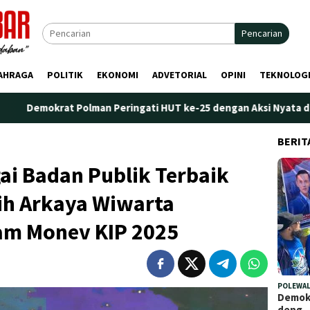
Pencarian
AHRAGA
POLITIK
EKONOMI
ADVETORIAL
OPINI
TEKNOLOG
n Peringati HUT ke-25 dengan Aksi Nyata di Pantai Palippis: Li
BERIT
ai Badan Publik Terbaik
aih Arkaya Wiwarta
am Monev KIP 2025
POLEWAL
Demokr
deng