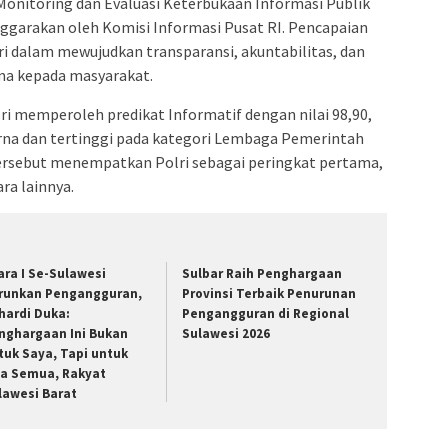
Monitoring dan Evaluasi Keterbukaan Informasi Publik
ggarakan oleh Komisi Informasi Pusat RI. Pencapaian
ri dalam mewujudkan transparansi, akuntabilitas, dan
ima kepada masyarakat.
ri memperoleh predikat Informatif dengan nilai 98,90,
na dan tertinggi pada kategori Lembaga Pemerintah
ersebut menempatkan Polri sebagai peringkat pertama,
a lainnya.
ara I Se-Sulawesi
Sulbar Raih Penghargaan
runkan Pengangguran,
Provinsi Terbaik Penurunan
hardi Duka:
Pengangguran di Regional
nghargaan Ini Bukan
Sulawesi 2026
tuk Saya, Tapi untuk
ta Semua, Rakyat
lawesi Barat