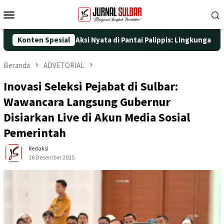
Loncat
Menu
ke
Mobile
konten
25 dengan Aksi Nyata di Pantai Palippis: Lingkungan dan Kesehat
Konten Spesial
Beranda
ADVETORIAL
Inovasi Seleksi Pejabat di Sulbar:
Wawancara Langsung Gubernur
Disiarkan Live di Akun Media Sosial
Pemerintah
Redaksi
16 Desember 2025