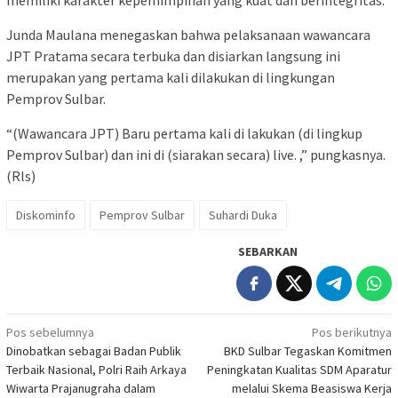
memiliki karakter kepemimpinan yang kuat dan berintegritas.
Junda Maulana menegaskan bahwa pelaksanaan wawancara
JPT Pratama secara terbuka dan disiarkan langsung ini
merupakan yang pertama kali dilakukan di lingkungan
Pemprov Sulbar.
“(Wawancara JPT) Baru pertama kali di lakukan (di lingkup
Pemprov Sulbar) dan ini di (siarakan secara) live. ,” pungkasnya.
(Rls)
Diskominfo
Pemprov Sulbar
Suhardi Duka
SEBARKAN
Navigasi
Pos sebelumnya
Pos berikutnya
Dinobatkan sebagai Badan Publik
BKD Sulbar Tegaskan Komitmen
pos
Terbaik Nasional, Polri Raih Arkaya
Peningkatan Kualitas SDM Aparatur
Wiwarta Prajanugraha dalam
melalui Skema Beasiswa Kerja