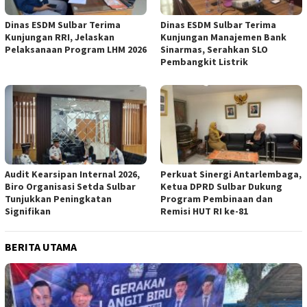
Dinas ESDM Sulbar Terima
Dinas ESDM Sulbar Terima
Kunjungan RRI, Jelaskan
Kunjungan Manajemen Bank
Pelaksanaan Program LHM 2026
Sinarmas, Serahkan SLO
Pembangkit Listrik
Audit Kearsipan Internal 2026,
Perkuat Sinergi Antarlembaga,
Biro Organisasi Setda Sulbar
Ketua DPRD Sulbar Dukung
Tunjukkan Peningkatan
Program Pembinaan dan
Signifikan
Remisi HUT RI ke-81
BERITA UTAMA