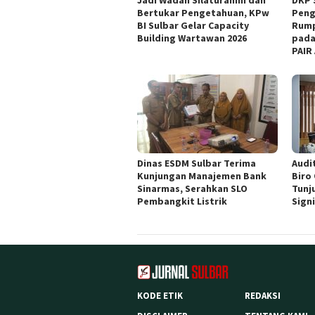
Bertukar Pengetahuan, KPw
Peng
BI Sulbar Gelar Capacity
Rump
Building Wartawan 2026
pada
PAIR
Dinas ESDM Sulbar Terima
Audit
Kunjungan Manajemen Bank
Biro
Sinarmas, Serahkan SLO
Tunj
Pembangkit Listrik
Sign
KODE ETIK
REDAKSI