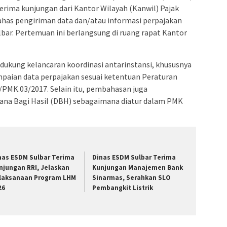
nerima kunjungan dari Kantor Wilayah (Kanwil) Pajak
has pengiriman data dan/atau informasi perpajakan
bar. Pertemuan ini berlangsung di ruang rapat Kantor
dukung kelancaran koordinasi antarinstansi, khususnya
aian data perpajakan sesuai ketentuan Peraturan
PMK.03/2017. Selain itu, pembahasan juga
na Bagi Hasil (DBH) sebagaimana diatur dalam PMK
nas ESDM Sulbar Terima
Dinas ESDM Sulbar Terima
njungan RRI, Jelaskan
Kunjungan Manajemen Bank
laksanaan Program LHM
Sinarmas, Serahkan SLO
26
Pembangkit Listrik