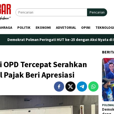
Pencarian
AHRAGA
POLITIK
EKONOMI
ADVETORIAL
OPINI
TEKNOLOG
lman Peringati HUT ke-25 dengan Aksi Nyata di Pantai Palippis: 
BERIT
i OPD Tercepat Serahkan
 Pajak Beri Apresiasi
POLEWAL
Demokr
deng