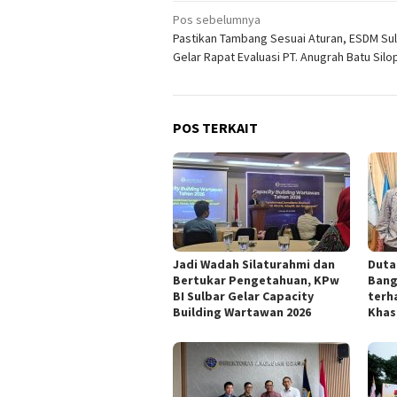
Navigasi
Pos sebelumnya
Pastikan Tambang Sesuai Aturan, ESDM Su
pos
Gelar Rapat Evaluasi PT. Anugrah Batu Silo
POS TERKAIT
Jadi Wadah Silaturahmi dan
Duta 
Bertukar Pengetahuan, KPw
Bang
BI Sulbar Gelar Capacity
terh
Building Wartawan 2026
Khas