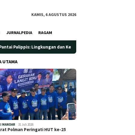
KAMIS, 6 AGUSTUS 2026
I
JURNALPEDIA
RAGAM
Lingkungan dan Kesehatan Jadi Prioritas
Jadi Wadah Sila
A UTAMA
I MANDAR
31 Juli 2026
at Polman Peringati HUT ke-25
…