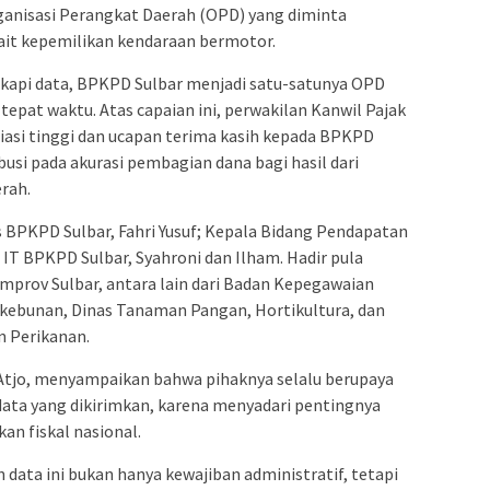
ganisasi Perangkat Daerah (OPD) yang diminta
it kepemilikan kendaraan bermotor.
kapi data, BPKPD Sulbar menjadi satu-satunya OPD
epat waktu. Atas capaian ini, perwakilan Kanwil Pajak
iasi tinggi dan ucapan terima kasih kepada BPKPD
ibusi pada akurasi pembagian dana bagi hasil dari
rah.
is BPKPD Sulbar, Fahri Yusuf; Kepala Bidang Pendapatan
IT BPKPD Sulbar, Syahroni dan Ilham. Hadir pula
mprov Sulbar, antara lain dari Badan Kepegawaian
rkebunan, Dinas Tanaman Pangan, Hortikultura, dan
n Perikanan.
 Atjo, menyampaikan bahwa pihaknya selalu berupaya
ata yang dikirimkan, karena menyadari pentingnya
an fiskal nasional.
ata ini bukan hanya kewajiban administratif, tetapi