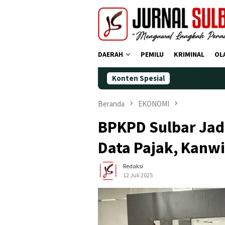
Loncat
ke
konten
DAERAH
PEMILU
KRIMINAL
OL
Konten Spesial
Demokrat Po
Beranda
EKONOMI
BPKPD Sulbar Jad
Data Pajak, Kanwil
Redaksi
12 Juli 2025