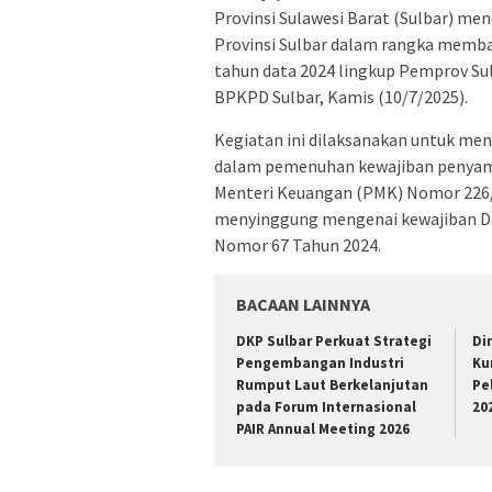
Provinsi Sulawesi Barat (Sulbar) me
Provinsi Sulbar dalam rangka memba
tahun data 2024 lingkup Pemprov Sul
BPKPD Sulbar, Kamis (10/7/2025).
Kegiatan ini dilaksanakan untuk men
dalam pemenuhan kewajiban penyamp
Menteri Keuangan (PMK) Nomor 226/
menyinggung mengenai kewajiban Da
Nomor 67 Tahun 2024.
BACAAN LAINNYA
DKP Sulbar Perkuat Strategi
Di
Pengembangan Industri
Ku
Rumput Laut Berkelanjutan
Pe
pada Forum Internasional
20
PAIR Annual Meeting 2026