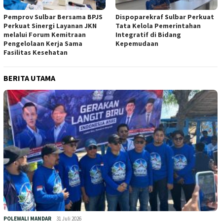
Pemprov Sulbar Bersama BPJS
Dispoparekraf Sulbar Perkuat
Perkuat Sinergi Layanan JKN
Tata Kelola Pemerintahan
melalui Forum Kemitraan
Integratif di Bidang
Pengelolaan Kerja Sama
Kepemudaan
Fasilitas Kesehatan
BERITA UTAMA
POLEWALI MANDAR
31 Juli 2026