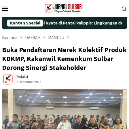
Loncat
Menu
ke
Mobile
konten
dengan Aksi Nyata di Pantai Palippis: Lingkungan dan Kesehatan 
Konten Spesial
Beranda
DAERAH
MAMUJU
Buka Pendaftaran Merek Kolektif Produk
KDKMP, Kakanwil Kemenkum Sulbar
Dorong Sinergi Stakeholder
Redaksi
5 Desember 2025