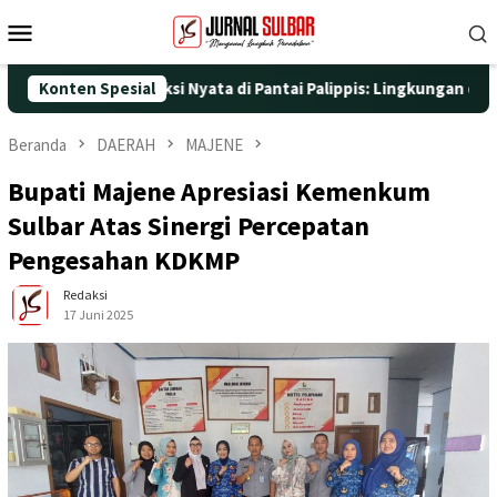
Loncat
Menu
ke
Mobile
konten
 dengan Aksi Nyata di Pantai Palippis: Lingkungan dan Kesehatan
Konten Spesial
Beranda
DAERAH
MAJENE
Bupati Majene Apresiasi Kemenkum
Sulbar Atas Sinergi Percepatan
Pengesahan KDKMP
Redaksi
17 Juni 2025