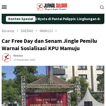
Loncat
Menu
ke
Mobile
konten
5 dengan Aksi Nyata di Pantai Palippis: Lingkungan dan Kesehata
Konten Spesial
Beranda
DAERAH
MAMUJU
Car Free Day dan Senam Jingle Pemilu
Warnai Sosialisasi KPU Mamuju
Redaksi
17 Desember 2023