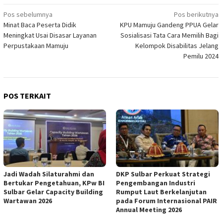
Navigasi
Pos sebelumnya
Pos berikutnya
Minat Baca Peserta Didik
KPU Mamuju Gandeng PPUA Gelar
pos
Meningkat Usai Disasar Layanan
Sosialisasi Tata Cara Memilih Bagi
Perpustakaan Mamuju
Kelompok Disabilitas Jelang
Pemilu 2024
POS TERKAIT
Jadi Wadah Silaturahmi dan
DKP Sulbar Perkuat Strategi
Bertukar Pengetahuan, KPw BI
Pengembangan Industri
Sulbar Gelar Capacity Building
Rumput Laut Berkelanjutan
Wartawan 2026
pada Forum Internasional PAIR
Annual Meeting 2026