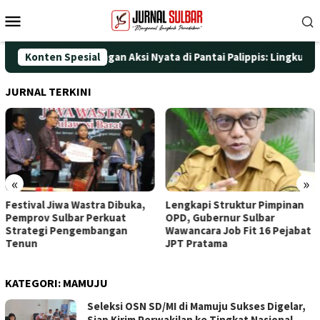
Loncat
Menu
ke
Mobile
konten
 HUT ke-25 dengan Aksi Nyata di Pantai Palippis: Lingkungan dan
Konten Spesial
JURNAL TERKINI
«
»
a,
Lengkapi Struktur Pimpinan
Awali Penghunian dengan
OPD, Gubernur Sulbar
Doa, Wagub Sulbar Resmi
Wawancara Job Fit 16 Pejabat
Tinggali Rujab Hasil Renov
JPT Pratama
KATEGORI:
MAMUJU
Seleksi OSN SD/MI di Mamuju Sukses Digelar,
Siap Kirim Perwakilan ke Tingkat Nasional