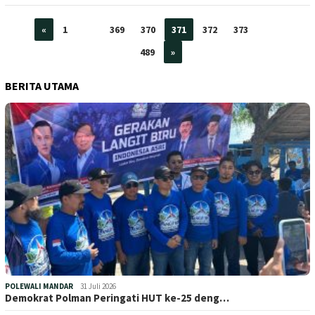
«
1
…
369
370
371
372
373
…
489
»
BERITA UTAMA
POLEWALI MANDAR
31 Juli 2026
Demokrat Polman Peringati HUT ke-25 deng…